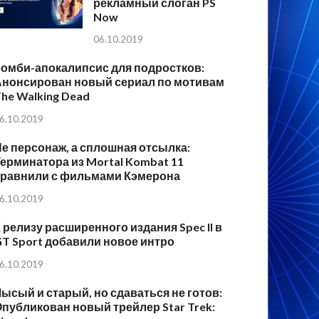
рекламный слоган PS
Now
06.10.2019
Зомби-апокалипсис для подростков:
Анонсирован новый сериал по мотивам
he Walking Dead
6.10.2019
е персонаж, а сплошная отсылка:
ерминатора из Mortal Kombat 11
сравнили с фильмами Кэмерона
6.10.2019
 релизу расширенного издания Spec II в
T Sport добавили новое интро
6.10.2019
ысый и старый, но сдаваться не готов:
публикован новый трейлер Star Trek: