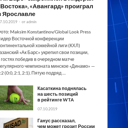
«Востока», «Авангард» проиграл
в Ярославле
7.10.2019
-
от
admin
ото: Maksim Konstantinov/Global Look Press
идер Восточной конференции
онтинентальной хоккейной лиги (КХЛ)
азанский «Ак Барс» укрепил свои позиции,
 гостях победив в очередном матче
егулярного чемпионата минское «Динамо» —
:2 (0:0, 2:1, 2:1). Пятую подряд …
Касаткина поднялась
на шесть позиций
в рейтинге WTA
07.10.2019
Ганус рассказал,
чем может грозит России