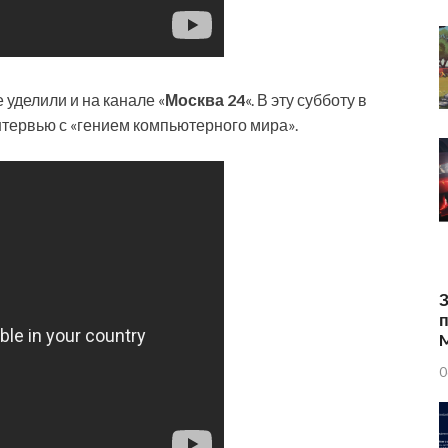
уделили и на канале «
Москва 24
«. В эту субботу в
нтервью с «гением компьютерного мира».
З
п
0