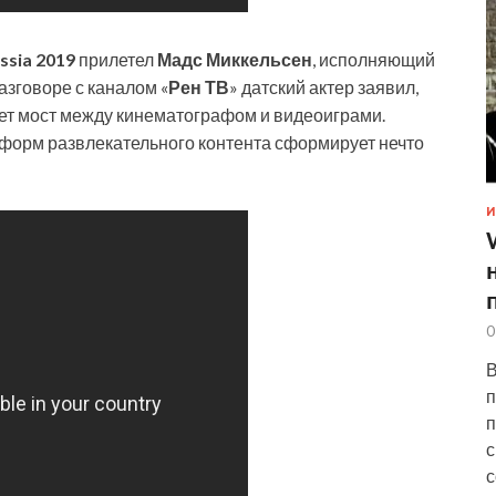
ssia 2019
прилетел
Мадс Миккельсен
, исполняющий
разговоре с каналом «
Рен ТВ
» датский актер заявил,
ет мост между кинематографом и видеоиграми.
 форм развлекательного контента сформирует нечто
И
0
В
п
п
с
с