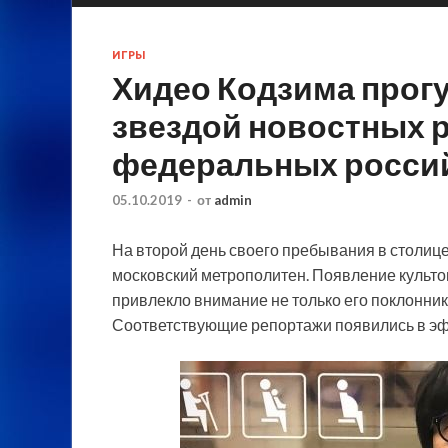
ИГРЫ
Хидео Кодзима прогу
звездой новостных 
федеральных россий
05.10.2019
-
от
admin
На второй день своего пребывания в столиц
московский метрополитен. Появление культо
привлекло внимание не только его поклонни
Соответствующие репортажи появились в эф