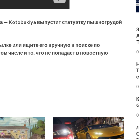
ка — Kotobukiya выпустит статуэтку пышногрудой
T
ылке или ищите его вручную в поиске по
0
ом числе и то, что не попадает в новостную
Н
Т
0
К
G
0
Л
О