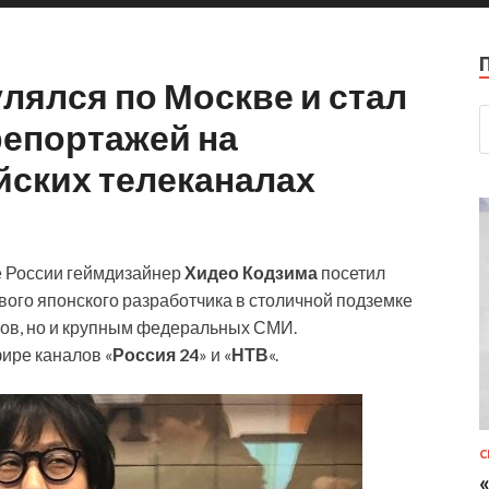
лялся по Москве и стал
репортажей на
ских телеканалах
е России геймдизайнер
Хидео Кодзима
посетил
вого японского разработчика в столичной подземке
ков, но и крупным федеральных СМИ.
ире каналов «
Россия 24
» и «
НТВ
«.
С