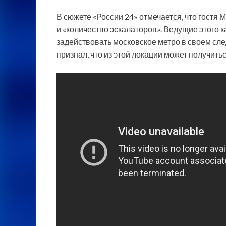
В сюжете «России 24» отмечается, что гостя 
и «количество эскалаторов». Ведущие этого 
задействовать московское метро в своем сл
признал, что из этой локации может получить