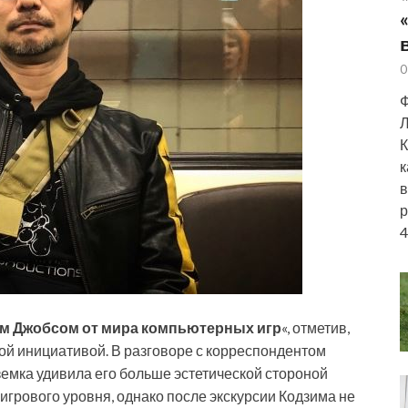
0
Ф
Л
К
к
в
р
4
м Джобсом от мира компьютерных игр
«, отметив,
ной инициативой. В разговоре с корреспондентом
земка удивила его больше эстетической стороной
игрового уровня, однако после экскурсии Кодзима не