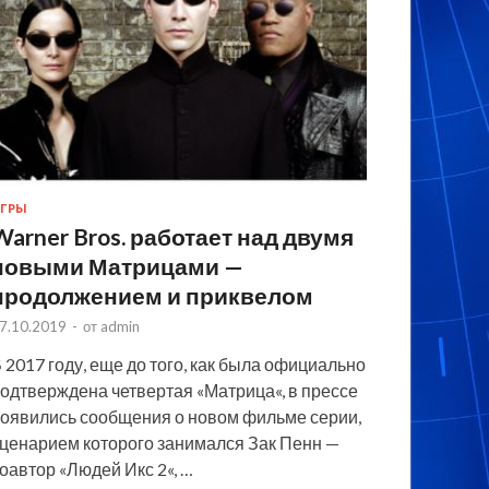
ГРЫ
Warner Bros. работает над двумя
новыми Матрицами —
продолжением и приквелом
7.10.2019
-
от
admin
 2017 году, еще до того, как была официально
одтверждена четвертая «Матрица«, в прессе
оявились сообщения о новом фильме серии,
ценарием которого занимался Зак Пенн —
оавтор «Людей Икс 2«, …