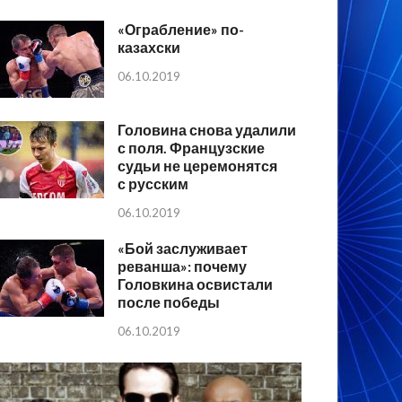
«Ограбление» по-
казахски
06.10.2019
Головина снова удалили
с поля. Французские
судьи не церемонятся
с русским
06.10.2019
«Бой заслуживает
реванша»: почему
Головкина освистали
после победы
06.10.2019