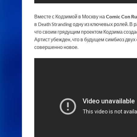
Вместе с Кодзимой в Москву на
Comic Con Ru
в Death Stranding одну из ключевых ролей. В 
что своим грядущим проектом Кодзима созда
Артист убежден, что в будущем симбиоз двух
совершенно новое.