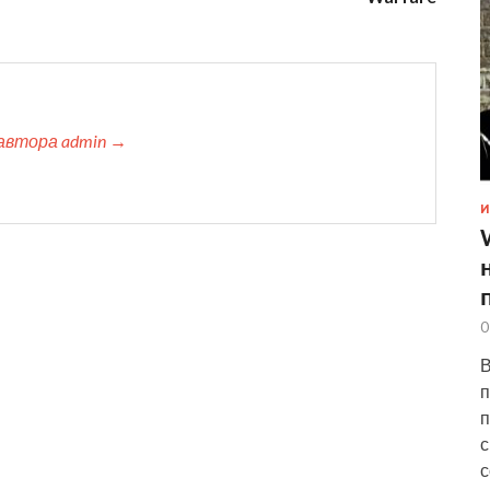
автора admin →
И
0
В
п
п
с
с