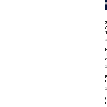
T
0
Н
Т
0
К
G
0
Л
О