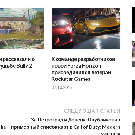
 рассказали о
К команде разработчиков
удьбе Bully 2
новой Forza Horizon
присоединился ветеран
Rockstar Games
07.10.2019
СЛЕДУЮЩАЯ СТАТЬЯ
За Петроград и Донецк: Опубликован
The
примерный список карт в Call of Duty: Modern
Warfare