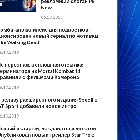
рекламный слоган PS
Now
06.10.2019
Зомби-апокалипсис для подростков:
Анонсирован новый сериал по мотивам
he Walking Dead
6.10.2019
е персонаж, а сплошная отсылка:
ерминатора из Mortal Kombat 11
сравнили с фильмами Кэмерона
6.10.2019
 релизу расширенного издания Spec II в
T Sport добавили новое интро
6.10.2019
ысый и старый, но сдаваться не готов:
публикован новый трейлер Star Trek: