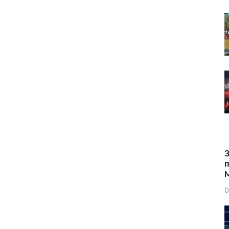
З
п
0