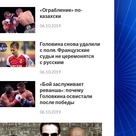
«Ограбление» по-
казахски
06.10.2019
Головина снова удалили
с поля. Французские
судьи не церемонятся
с русским
06.10.2019
«Бой заслуживает
реванша»: почему
Головкина освистали
после победы
06.10.2019