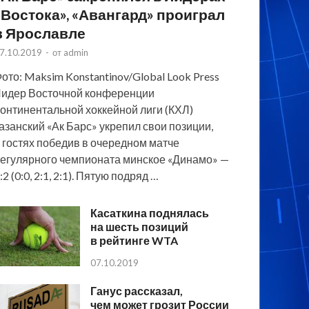
«Востока», «Авангард» проиграл
в Ярославле
7.10.2019
-
от
admin
ото: Maksim Konstantinov/Global Look Press
идер Восточной конференции
онтинентальной хоккейной лиги (КХЛ)
азанский «Ак Барс» укрепил свои позиции,
 гостях победив в очередном матче
егулярного чемпионата минское «Динамо» —
:2 (0:0, 2:1, 2:1). Пятую подряд …
Касаткина поднялась
на шесть позиций
в рейтинге WTA
07.10.2019
Ганус рассказал,
чем может грозит России