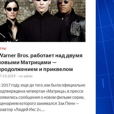
ГРЫ
Warner Bros. работает над двумя
новыми Матрицами —
продолжением и приквелом
7.10.2019
-
от
admin
 2017 году, еще до того, как была официально
одтверждена четвертая «Матрица«, в прессе
оявились сообщения о новом фильме серии,
ценарием которого занимался Зак Пенн —
оавтор «Людей Икс 2«, …