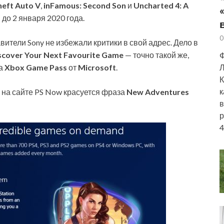
eft Auto V
,
inFamous: Second Son
и
Uncharted 4: A
 до 2 января 2020 года.
0
ители Sony не избежали критики в свой адрес. Дело в
scover Your Next Favourite Game
— точно такой же,
Ф
са
Xbox Game Pass
от
Microsoft
.
Л
К
к
 на сайте PS Now красуется фраза
New Adventures
в
р
4