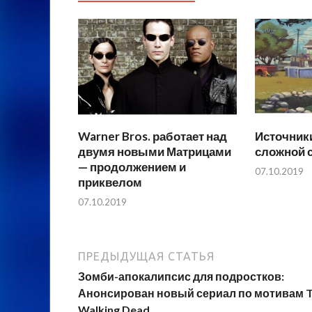
Warner Bros. работает над
Источники
двумя новыми Матрицами
сложной с
— продолжением и
07.10.2019
приквелом
07.10.2019
ПРЕДЫДУЩАЯ СТАТЬЯ
Зомби-апокалипсис для подростков:
Анонсирован новый сериал по мотивам 
Walking Dead