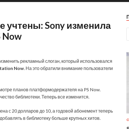
е учтены: Sony изменила
S Now
изменить рекламный слоган, который использовался
tation Now
. На это обратили внимание пользователи
есмотре планов платформодержателя на PS Now.
чество библиотеки. Теперь все изменится.
ена с 20 долларов до 10, а годовой абонемент теперь
т добавлять в библиотеку больше крупных хитов.
С