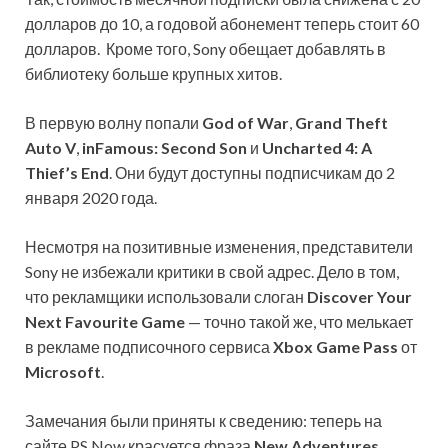
долларов до 10, а годовой абонемент теперь стоит 60
долларов. Кроме того, Sony обещает добавлять в
библиотеку больше крупных хитов.
В первую волну попали
God of War
,
Grand Theft
Auto V
,
inFamous: Second Son
и
Uncharted 4: A
Thief’s End
. Они будут доступны подписчикам до 2
января 2020 года.
Несмотря на позитивные изменения, представители
Sony не избежали критики в свой адрес. Дело в том,
что рекламщики использовали слоган
Discover Your
Next Favourite Game
— точно такой же, что мелькает
в рекламе подписочного сервиса
Xbox Game Pass
от
Microsoft
.
Замечания были приняты к сведению: теперь на
сайте PS Now красуется фраза
New Adventures