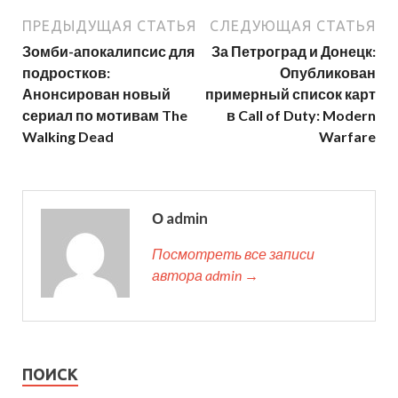
ПРЕДЫДУЩАЯ СТАТЬЯ
СЛЕДУЮЩАЯ СТАТЬЯ
Зомби-апокалипсис для
За Петроград и Донецк:
подростков:
Опубликован
Анонсирован новый
примерный список карт
сериал по мотивам The
в Call of Duty: Modern
Walking Dead
Warfare
О admin
Посмотреть все записи
автора admin →
ПОИСК