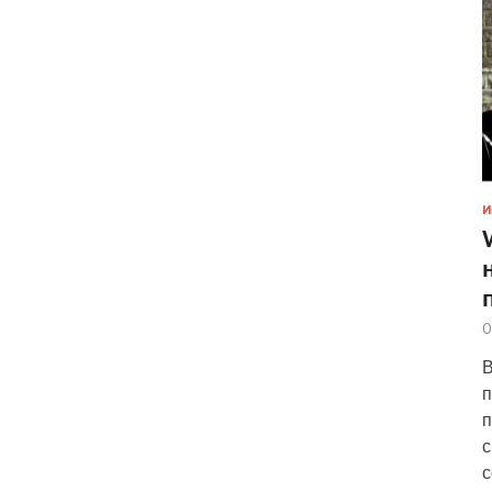
И
0
В
п
п
с
с