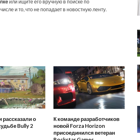
ылке
или ищите его вручную в поиске по
числе и то, что не попадает в новостную ленту.
 рассказали о
К команде разработчиков
удьбе Bully 2
новой Forza Horizon
присоединился ветеран
Rockstar Games