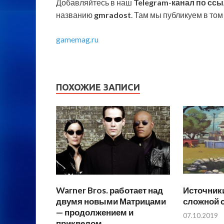
Добавляйтесь в наш
Telegram-канал по сс
названию
gmradost
. Там мы публикуем в том 
gamemag.ru
ПОХОЖИЕ ЗАПИСИ
Warner Bros. работает над
Источники
двумя новыми Матрицами
сложной с
— продолжением и
07.10.2019
приквелом