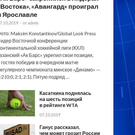
«Востока», «Авангард» проиграл
в Ярославле
7.10.2019
-
от
admin
ото: Maksim Konstantinov/Global Look Press
идер Восточной конференции
онтинентальной хоккейной лиги (КХЛ)
азанский «Ак Барс» укрепил свои позиции,
 гостях победив в очередном матче
егулярного чемпионата минское «Динамо» —
:2 (0:0, 2:1, 2:1). Пятую подряд …
Касаткина поднялась
на шесть позиций
в рейтинге WTA
07.10.2019
Ганус рассказал,
чем может грозит России