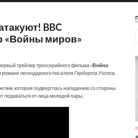
атакуют! BBC
р «Войны миров»
первый трейлер трехсерийного фильма «
Война
м романе легендарного писателя
Герберта Уэллса.
нглии, которая подверглась нападению со стороны
т подаваться от лица молодой пары.
С