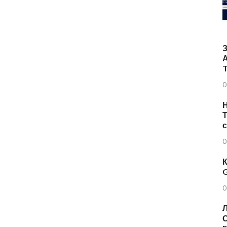
T
0
Н
Т
0
К
G
0
Л
О