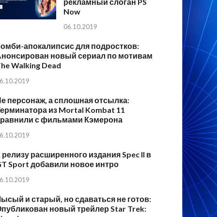
рекламный слоган PS
Now
06.10.2019
Зомби-апокалипсис для подростков:
Анонсирован новый сериал по мотивам
he Walking Dead
6.10.2019
е персонаж, а сплошная отсылка:
ерминатора из Mortal Kombat 11
сравнили с фильмами Кэмерона
6.10.2019
 релизу расширенного издания Spec II в
T Sport добавили новое интро
6.10.2019
ысый и старый, но сдаваться не готов:
публикован новый трейлер Star Trek: