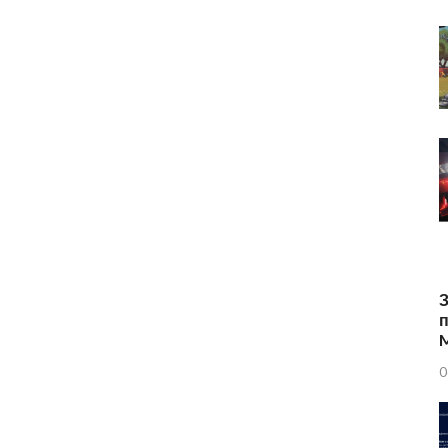
З
п
0