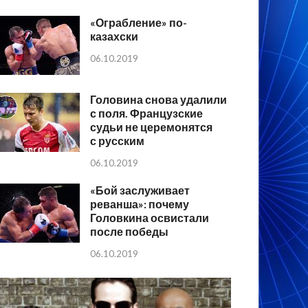
«Ограбление» по-
казахски
06.10.2019
Головина снова удалили
с поля. Французские
судьи не церемонятся
с русским
06.10.2019
«Бой заслуживает
реванша»: почему
Головкина освистали
после победы
06.10.2019