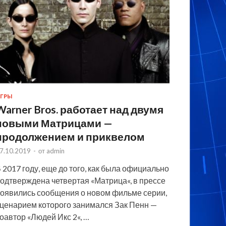
ГРЫ
Warner Bros. работает над двумя
новыми Матрицами —
продолжением и приквелом
7.10.2019
-
от
admin
 2017 году, еще до того, как была официально
одтверждена четвертая «Матрица«, в прессе
оявились сообщения о новом фильме серии,
ценарием которого занимался Зак Пенн —
оавтор «Людей Икс 2«, …