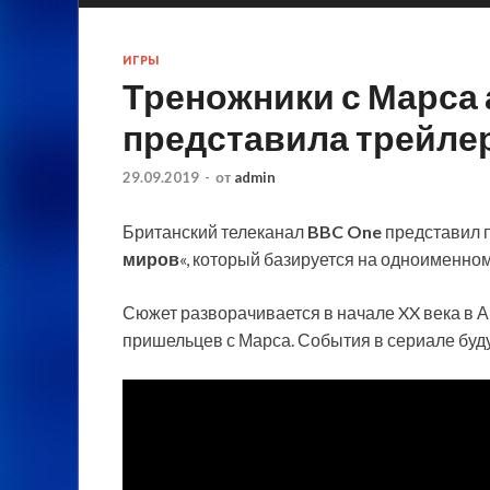
ИГРЫ
Треножники с Марса 
представила трейле
29.09.2019
-
от
admin
Британский телеканал
BBC One
представил 
миров
«, который базируется на одноименно
Сюжет разворачивается в начале XX века в А
пришельцев с Марса. События в сериале буду