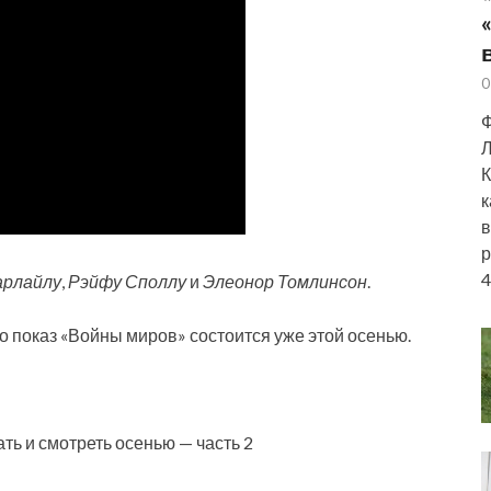
0
Ф
Л
К
к
в
р
4
арлайлу
,
Рэйфу Споллу
и
Элеонор Томлинсон
.
о показ «Войны миров» состоится уже этой осенью.
ать и смотреть осенью — часть 2