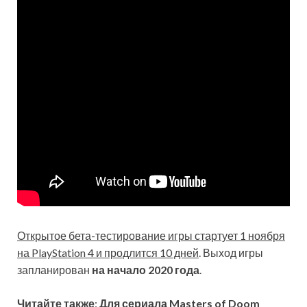
Открытое бета-тестирование игры стартует 1 ноября
на PlayStation 4 и продлится 10 дней
. Выход игры
запланирован
на начало 2020 года
.
Читайте также
:
Для сериала Masters of Doom