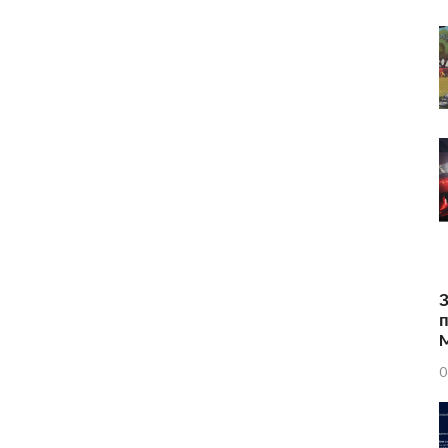
З
п
0