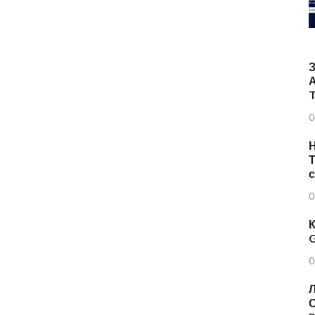
T
0
Н
Т
0
К
G
0
Л
О