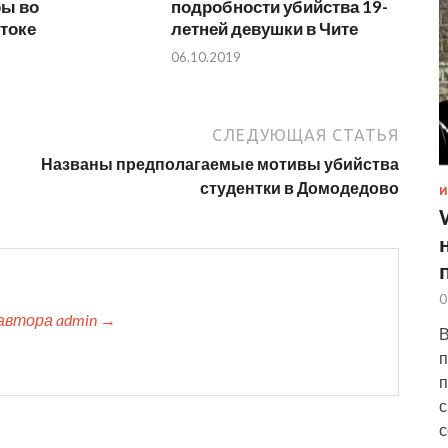
ры во
подробности убийства 19-
токе
летней девушки в Чите
06.10.2019
СЛЕДУЮЩАЯ СТАТЬЯ
Названы предполагаемые мотивы убийства
студентки в Домодедово
И
0
автора admin →
В
п
п
с
с