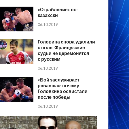
«Ограбление» по-
казахски
06.10.2019
Головина снова удалили
с поля. Французские
судьи не церемонятся
с русским
06.10.2019
«Бой заслуживает
реванша»: почему
Головкина освистали
после победы
06.10.2019