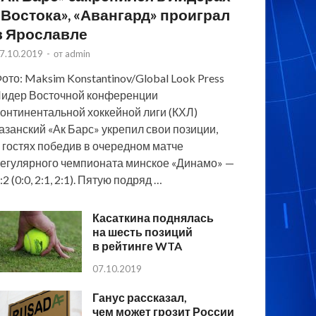
«Востока», «Авангард» проиграл
в Ярославле
7.10.2019
-
от
admin
ото: Maksim Konstantinov/Global Look Press
идер Восточной конференции
онтинентальной хоккейной лиги (КХЛ)
азанский «Ак Барс» укрепил свои позиции,
 гостях победив в очередном матче
егулярного чемпионата минское «Динамо» —
:2 (0:0, 2:1, 2:1). Пятую подряд …
Касаткина поднялась
на шесть позиций
в рейтинге WTA
07.10.2019
Ганус рассказал,
чем может грозит России