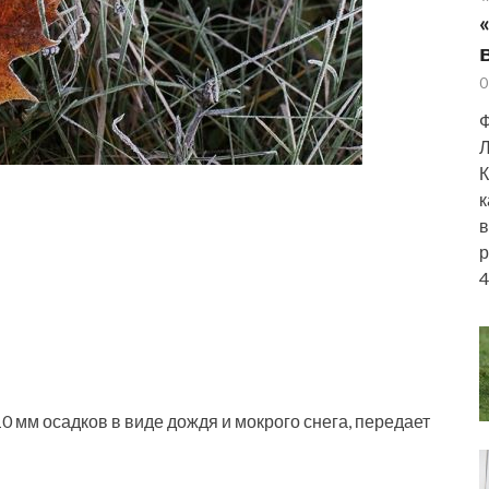
0
Ф
Л
К
к
в
р
4
10 мм осадков в виде дождя и мокрого снега, передает