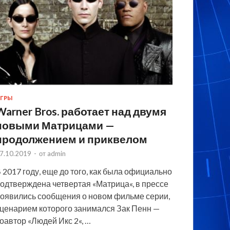
ГРЫ
Warner Bros. работает над двумя
новыми Матрицами —
продолжением и приквелом
7.10.2019
-
от
admin
 2017 году, еще до того, как была официально
одтверждена четвертая «Матрица«, в прессе
оявились сообщения о новом фильме серии,
ценарием которого занимался Зак Пенн —
оавтор «Людей Икс 2«, …