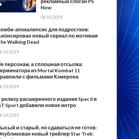
рекламный слоган PS
Now
06.10.2019
Зомби-апокалипсис для подростков:
Анонсирован новый сериал по мотивам
he Walking Dead
6.10.2019
е персонаж, а сплошная отсылка:
ерминатора из Mortal Kombat 11
сравнили с фильмами Кэмерона
6.10.2019
 релизу расширенного издания Spec II в
T Sport добавили новое интро
6.10.2019
ысый и старый, но сдаваться не готов:
публикован новый трейлер Star Trek: