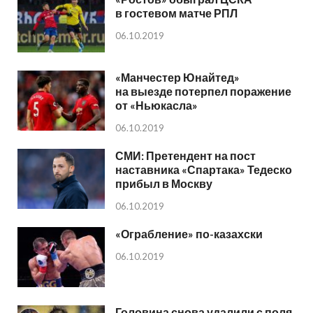
в гостевом матче РПЛ
06.10.2019
«Манчестер Юнайтед»
на выезде потерпел поражение
от «Ньюкасла»
06.10.2019
СМИ: Претендент на пост
наставника «Спартака» Тедеско
прибыл в Москву
06.10.2019
«Ограбление» по-казахски
06.10.2019
Головина снова удалили с поля.