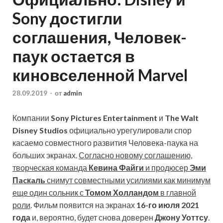
Sony достигли
соглашения, Человек-
паук остается в
киновселенной Marvel
28.09.2019
-
от
admin
Компании
Sony Pictures Entertainment
и
The Walt
Disney Studios
официально урегулировали спор
касаемо совместного развития Человека-паука на
больших экранах.
Согласно новому соглашению,
творческая команда
Кевина Файги
и продюсер
Эми
Пacкaль
снимут
совместными усилиями как минимум
еще один сольник с
Томом Холландом
в главной
роли
. Фильм появится на экранах
16-го июля 2021
года
и, вероятно, будет снова доверен
Джону Уоттсу
.