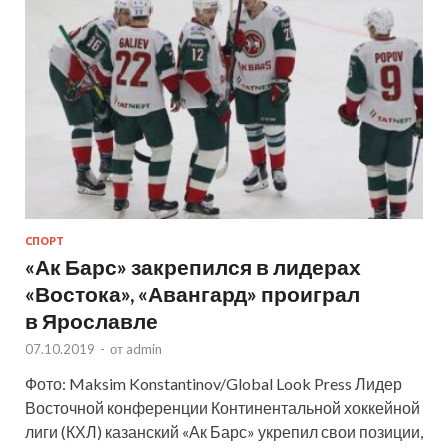
СПОРТ
«Ак Барс» закрепился в лидерах
«Востока», «Авангард» проиграл
в Ярославле
07.10.2019
-
от
admin
Фото: Maksim Konstantinov/Global Look Press Лидер
Восточной конференции Континентальной хоккейной
лиги (КХЛ) казанский «Ак Барс» укрепил свои позиции,