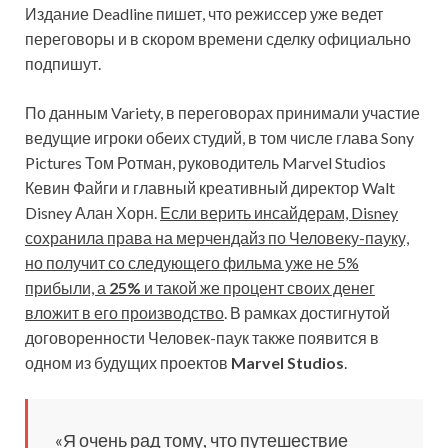
Издание Deadline пишет, что режиссер уже ведет
переговоры и в скором времени сделку официально
подпишут.
По данным Variety, в переговорах принимали участие
ведущие игроки обеих студий, в том числе глава Sony
Pictures Том Ротман, руководитель Marvel Studios
Кевин Файги и главный креативный директор Walt
Disney Алан Хорн.
Если верить инсайдерам, Disney
сохранила права на мерчендайз по Человеку-пауку,
но получит со следующего фильма уже не 5%
прибыли, а
25%
и такой же процент своих денег
вложит в его производство
. В рамках достигнутой
договоренности Человек-паук также появится в
одном из будущих проектов
Marvel Studios
.
«Я очень рад тому, что путешествие