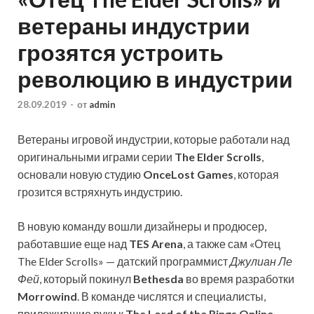
ветераны индустрии
грозятся устроить
революцию в индустрии
28.09.2019
-
от
admin
Ветераны игровой индустрии, которые работали над
оригинальными играми серии
The Elder Scrolls
,
основали новую студию
OnceLost Games
, которая
грозится встряхнуть индустрию.
В новую команду вошли дизайнеры и продюсер,
работавшие еще над
TES Arena
, а также сам «Отец
The Elder Scrolls» — датский программист
Джулиан Ле
Фей
, который покинул
Bethesda
во время разработки
Morrowind
. В команде числятся и специалисты,
приложившие руки к
The Lord of the Rings Online
,