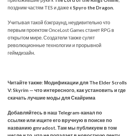
поздним частям TES и даже к
Spyro the Dragon
.
Учитывая такой бэкграунд, неудивительно что
первым проектом OnceLost Games станет RPG в
открытом мире. Создатели также сулят
революционные технологии и прорывной
геймдизайн.
Читайте также
:
Модификации для The Elder Scrolls
V: Skyrim — что интересного, как установить и где
скачать лучшие моды для Скайрима
Добавляйтесь в наш Telegram-канал по
ссылке или ищите его вручную в поиске по
названию gmradost. Там мы публикуем в том
числе и то, что не попадает в новостную ленту
.