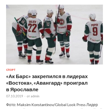
СПОРТ
«Ак Барс» закрепился в лидерах
«Востока», «Авангард» проиграл
в Ярославле
07.10.2019
-
от
admin
Фото: Maksim Konstantinov/Global Look Press Лидер