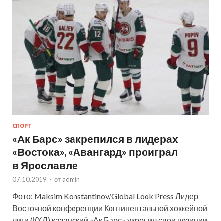
СПОРТ
«Ак Барс» закрепился в лидерах
«Востока», «Авангард» проиграл
в Ярославле
07.10.2019
-
от
admin
Фото: Maksim Konstantinov/Global Look Press Лидер
Восточной конференции Континентальной хоккейной
лиги (КХЛ) казанский «Ак Барс» укрепил свои позиции,