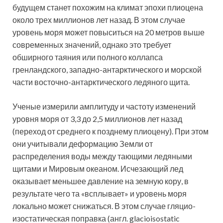
будущем станет похожим на климат эпохи плиоцена
около трех миллионов лет назад. В этом случае
уровень моря может повыситься на 20 метров выше
современных значений, однако это требует
обширного таяния или полного коллапса
гренландского, западно-антарктического и морской
части восточно-антарктического ледяного щита.
Ученые измерили амплитуду и частоту изменений
уровня моря от 3,3 до 2,5 миллионов лет назад
(переход от среднего к позднему плиоцену). При этом
они учитывали деформацию Земли от
распределения воды между тающими ледяными
щитами и Мировым океаном. Исчезающий лед
оказывает меньшее давление на земную кору, в
результате чего та «всплывает» и уровень моря
локально может снижаться. В этом случае гляцио-
изостатическая поправка (англ. glacioisostatic