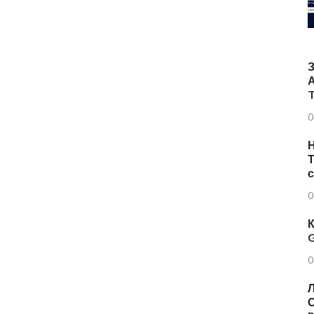
T
0
Н
Т
0
К
G
0
Л
О