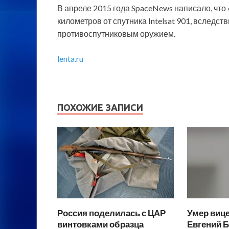
В апреле 2015 года SpaceNews написало, что 
километров от спутника Intelsat 901, вследс
противоспутниковым оружием.
lenta.ru
ПОХОЖИЕ ЗАПИСИ
Россия поделилась с ЦАР
Умер виц
винтовками образца
Евгений 