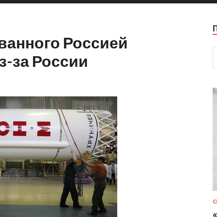
ванного Россией
з-за России
С