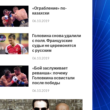
«Ограбление» по-
казахски
06.10.2019
Головина снова удалили
с поля. Французские
судьи не церемонятся
с русским
06.10.2019
«Бой заслуживает
реванша»: почему
Головкина освистали
после победы
06.10.2019