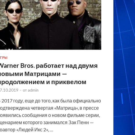
ГРЫ
Warner Bros. работает над двумя
новыми Матрицами —
продолжением и приквелом
7.10.2019
-
от
admin
 2017 году, еще до того, как была официально
одтверждена четвертая «Матрица«, в прессе
оявились сообщения о новом фильме серии,
ценарием которого занимался Зак Пенн —
оавтор «Людей Икс 2«, …