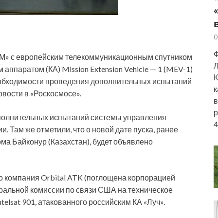
0
Ф
-М» с европейским телекоммуникационным спутником
Л
 аппаратом (КА) Mission Extension Vehicle — 1 (MEV-1)
К
еобходимости проведения дополнительных испытаний
к
вости в «Роскосмосе».
в
р
полнительных испытаний системы управления
4
. Там же отметили, что о новой дате пуска, ранее
ма Байконур (Казахстан), будет объявлено
о компания Orbital ATK (поглощена корпорацией
ральной комиссии по связи США на техническое
elsat 901, атакованного российским КА «Луч».