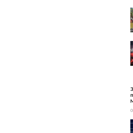
З
п
0