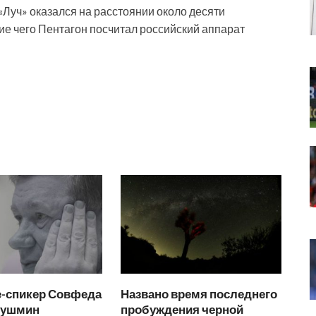
«Луч» оказался на расстоянии около десяти
твие чего Пентагон посчитал российский аппарат
е-спикер Совфеда
Названо время последнего
Бушмин
пробуждения черной