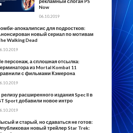
рекламный слоган PS
Now
06.10.2019
Зомби-апокалипсис для подростков:
Анонсирован новый сериал по мотивам
he Walking Dead
6.10.2019
е персонаж, а сплошная отсылка:
ерминатора из Mortal Kombat 11
сравнили с фильмами Кэмерона
6.10.2019
 релизу расширенного издания Spec II в
T Sport добавили новое интро
6.10.2019
ысый и старый, но сдаваться не готов:
публикован новый трейлер Star Trek: