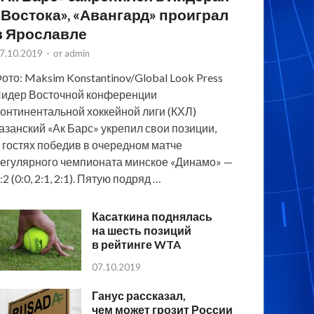
«Востока», «Авангард» проиграл
в Ярославле
7.10.2019
-
от
admin
ото: Maksim Konstantinov/Global Look Press
идер Восточной конференции
онтинентальной хоккейной лиги (КХЛ)
азанский «Ак Барс» укрепил свои позиции,
 гостях победив в очередном матче
егулярного чемпионата минское «Динамо» —
:2 (0:0, 2:1, 2:1). Пятую подряд …
Касаткина поднялась
на шесть позиций
в рейтинге WTA
07.10.2019
Ганус рассказал,
чем может грозит России