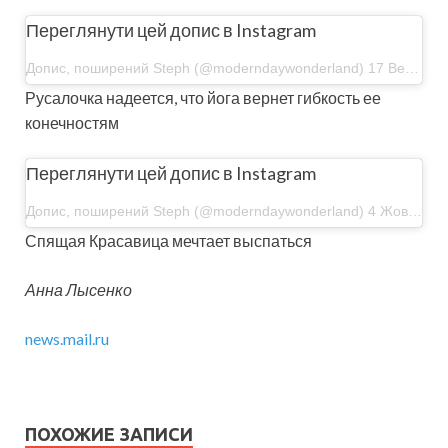
Переглянути цей допис в Instagram
Допис, поширений Steph (@moderndaywonderland) 17 Вер 2019 р. о 3:19 PDT
Русалочка надеется, что йога вернет гибкость ее
конечностям
Переглянути цей допис в Instagram
Допис, поширений Steph (@moderndaywonderland) 4 Жов 2019 р. о 9:08 PDT
Спящая Красавица мечтает выспаться
Анна Лысенко
news.mail.ru
ПОХОЖИЕ ЗАПИСИ