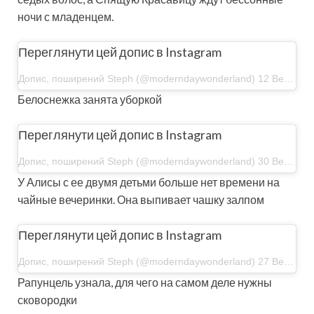
ночи с младенцем.
Переглянути цей допис в Instagram
Допис, поширений Steph (@moderndaywonderland) 12 Вер 2019 р. о 1:48 PDT
Белоснежка занята уборкой
Переглянути цей допис в Instagram
Допис, поширений Steph (@moderndaywonderland) 30 Вер 2019 р. о 2:16 PDT
У Алисы с ее двумя детьми больше нет времени на
чайные вечеринки. Она выпивает чашку залпом
Переглянути цей допис в Instagram
Допис, поширений Steph (@moderndaywonderland) 27 Вер 2019 р. о 1:58 PDT
Рапунцель узнала, для чего на самом деле нужны
сковородки