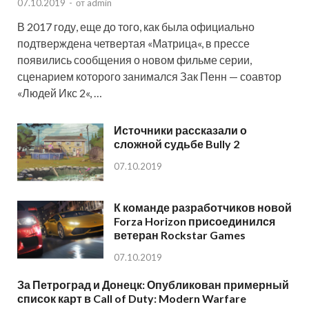
07.10.2019
-
от
admin
В 2017 году, еще до того, как была официально
подтверждена четвертая «Матрица«, в прессе
появились сообщения о новом фильме серии,
сценарием которого занимался Зак Пенн — соавтор
«Людей Икс 2«, …
Источники рассказали о
сложной судьбе Bully 2
07.10.2019
К команде разработчиков новой
Forza Horizon присоединился
ветеран Rockstar Games
07.10.2019
За Петроград и Донецк: Опубликован примерный
список карт в Call of Duty: Modern Warfare