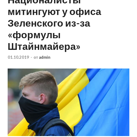
митингуют у офиса
Зеленского из-за
«формулы
Штайнмайера»
01.10.2019
-
от
admin