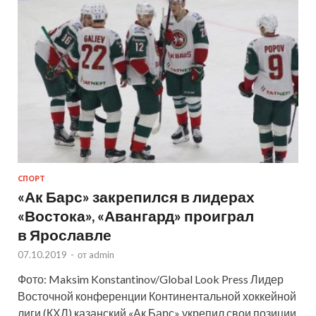
СПОРТ
«Ак Барс» закрепился в лидерах
«Востока», «Авангард» проиграл
в Ярославле
07.10.2019
-
от
admin
Фото: Maksim Konstantinov/Global Look Press Лидер
Восточной конференции Континентальной хоккейной
лиги (КХЛ) казанский «Ак Барс» укрепил свои позиции,