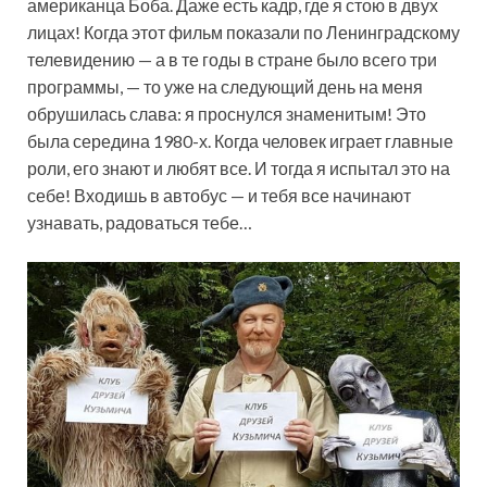
американца Боба. Даже есть кадр, где я стою в двух
лицах! Когда этот фильм показали по Ленинградскому
телевидению — а в те годы в стране было всего три
программы, — то уже на следующий день на меня
обрушилась слава: я проснулся знаменитым! Это
была середина 1980-х. Когда человек играет главные
роли, его знают и любят все. И тогда я испытал это на
себе! Входишь в автобус — и тебя все начинают
узнавать, радоваться тебе…