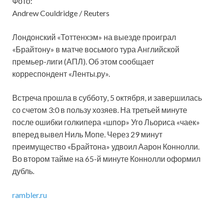
Фото:
Andrew Couldridge / Reuters
Лондонский «Тоттенхэм» на выезде проиграл
«Брайтону» в матче восьмого тура Английской
премьер-лиги (АПЛ). Об этом сообщает
корреспондент «Ленты.ру».
Встреча прошла в субботу, 5 октября, и завершилась
со счетом 3:0 в пользу хозяев. На третьей
минуте
после ошибки голкипера «шпор» Уго Льориса «чаек»
вперед вывел Ниль Мопе. Через 29 минут
преимущество «Брайтона» удвоил Аарон Коннолли.
Во втором тайме на 65-й минуте Коннолли оформил
дубль.
rambler.ru