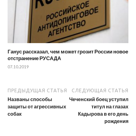
Ганус рассказал, чем может грозит России новое
отстранение РУСАДА
07.10.2019
ПРЕДЫДУЩАЯ СТАТЬЯ
СЛЕДУЮЩАЯ СТАТЬЯ
Названы способы
Чеченский боец уступил
защиты от агрессивных
титул на глазах
собак
Кадырова в его день
рождения