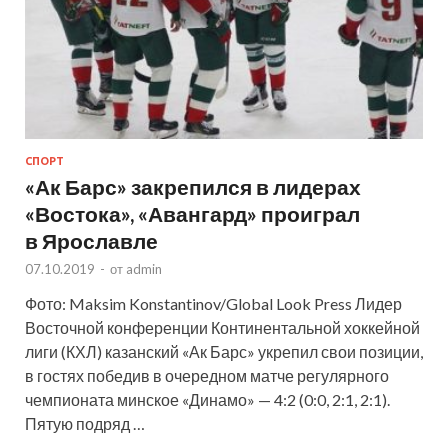
СПОРТ
«Ак Барс» закрепился в лидерах
«Востока», «Авангард» проиграл
в Ярославле
07.10.2019
-
от
admin
Фото: Maksim Konstantinov/Global Look Press Лидер
Восточной конференции Континентальной хоккейной
лиги (КХЛ) казанский «Ак Барс» укрепил свои позиции,
в гостях победив в очередном матче регулярного
чемпионата минское «Динамо» — 4:2 (0:0, 2:1, 2:1).
Пятую подряд …