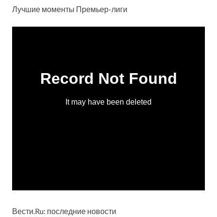
Лучшие моменты Премьер-лиги
Вести.Ru: последние новости