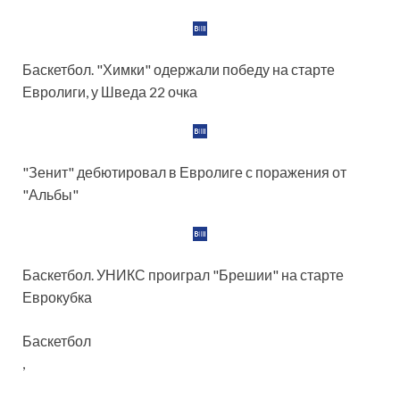
Баскетбол. "Химки" одержали победу на старте
Евролиги, у Шведа 22 очка
"Зенит" дебютировал в Евролиге с поражения от
"Альбы"
Баскетбол. УНИКС проиграл "Брешии" на старте
Еврокубка
Баскетбол
,