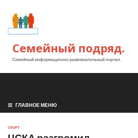
Семейный подряд.
Семейный информационно развлекательный портал.
ГЛАВНОЕ МЕНЮ
СПОРТ
ЦСКА разгромил