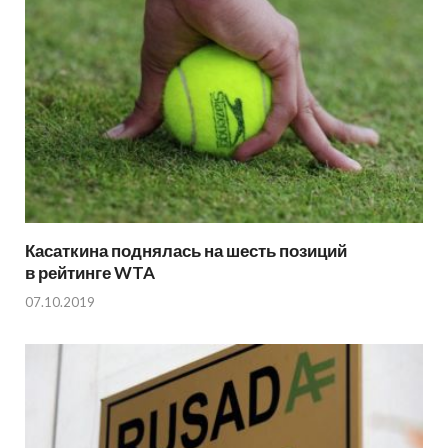
Касаткина поднялась на шесть позиций
в рейтинге WTA
07.10.2019