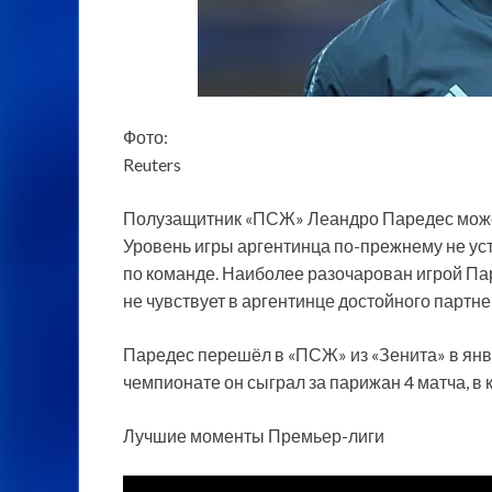
Фото:
Reuters
Полузащитник «ПСЖ» Леандро Паредес может п
Уровень игры аргентинца по-прежнему не уст
по команде. Наиболее разочарован игрой Па
не чувствует в аргентинце достойного партне
Паредес перешёл в «ПСЖ» из «Зенита» в янва
чемпионате он сыграл за парижан 4 матча, в
Лучшие моменты Премьер-лиги