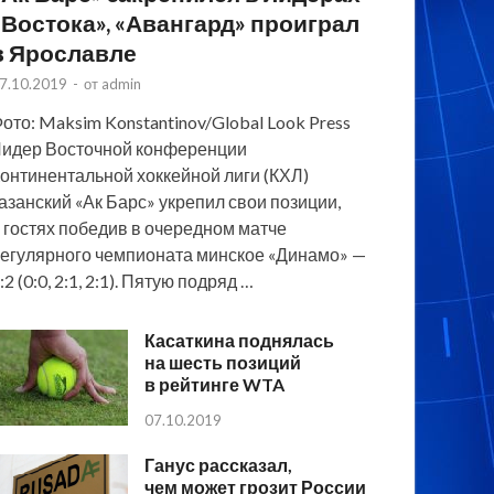
«Востока», «Авангард» проиграл
в Ярославле
7.10.2019
-
от
admin
ото: Maksim Konstantinov/Global Look Press
идер Восточной конференции
онтинентальной хоккейной лиги (КХЛ)
азанский «Ак Барс» укрепил свои позиции,
 гостях победив в очередном матче
егулярного чемпионата минское «Динамо» —
:2 (0:0, 2:1, 2:1). Пятую подряд …
Касаткина поднялась
на шесть позиций
в рейтинге WTA
07.10.2019
Ганус рассказал,
чем может грозит России