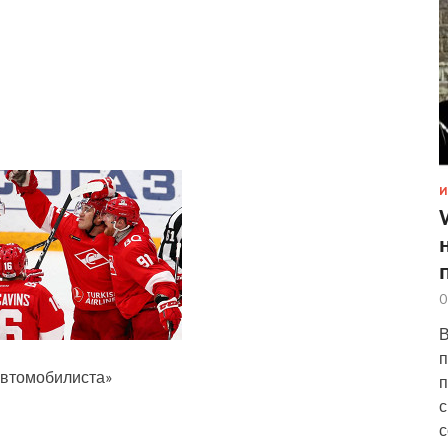
И
0
В
п
«Автомобилиста»
п
с
с