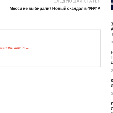
СЛЕДУЮЩАЯ СТАТЬЯ
Месси не выбирали? Новый скандал в ФИФА
T
0
автора admin →
Н
Т
0
К
G
0
Л
О