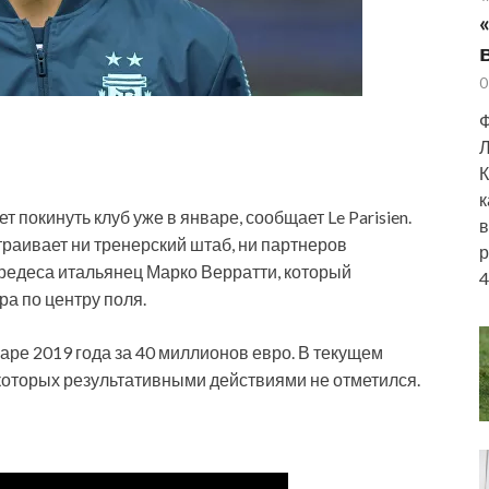
0
Ф
Л
К
к
окинуть клуб уже в январе, сообщает Le Parisien.
в
раивает ни тренерский штаб, ни партнеров
р
редеса итальянец Марко Верратти, который
4
ра по центру поля.
ре 2019 года за 40 миллионов евро. В текущем
 которых результативными действиями не отметился.