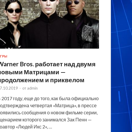
ГРЫ
Warner Bros. работает над двумя
новыми Матрицами —
продолжением и приквелом
7.10.2019
-
от
admin
 2017 году, еще до того, как была официально
одтверждена четвертая «Матрица«, в прессе
оявились сообщения о новом фильме серии,
ценарием которого занимался Зак Пенн —
оавтор «Людей Икс 2«, …