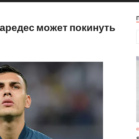
Паредес может покинуть
С