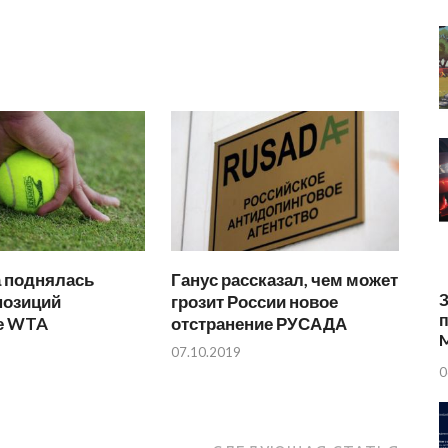
а поднялась
Ганус рассказал, чем может
З
позиций
грозит России новое
п
ге WTA
отстранение РУСАДА
07.10.2019
0