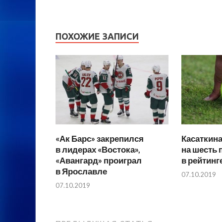
ПОХОЖИЕ ЗАПИСИ
«Ак Барс» закрепился
Касаткин
в лидерах «Востока»,
на шесть 
«Авангард» проиграл
в рейтин
в Ярославле
07.10.2019
07.10.2019