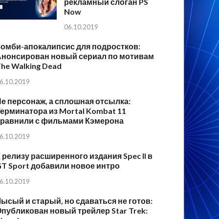
рекламный слоган PS
Now
06.10.2019
Зомби-апокалипсис для подростков:
Анонсирован новый сериал по мотивам
he Walking Dead
6.10.2019
е персонаж, а сплошная отсылка:
ерминатора из Mortal Kombat 11
сравнили с фильмами Кэмерона
6.10.2019
 релизу расширенного издания Spec II в
T Sport добавили новое интро
6.10.2019
ысый и старый, но сдаваться не готов:
публикован новый трейлер Star Trek: