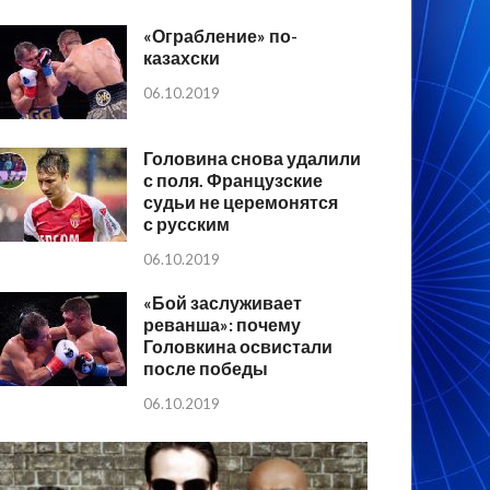
«Ограбление» по-
казахски
06.10.2019
Головина снова удалили
с поля. Французские
судьи не церемонятся
с русским
06.10.2019
«Бой заслуживает
реванша»: почему
Головкина освистали
после победы
06.10.2019