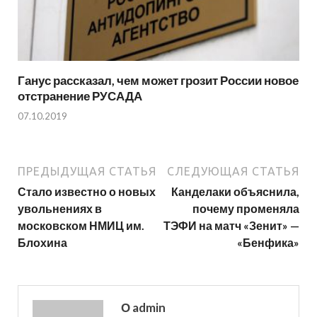
Ганус рассказал, чем может грозит России новое
отстранение РУСАДА
07.10.2019
ПРЕДЫДУЩАЯ СТАТЬЯ
СЛЕДУЮЩАЯ СТАТЬЯ
Стало известно о новых
Канделаки объяснила,
увольнениях в
почему променяла
московском НМИЦ им.
ТЭФИ на матч «Зенит» —
Блохина
«Бенфика»
О admin