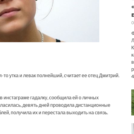
0
Ф
Л
К
к
в
р
то утка и левак полнейший, считает ее отец Дмитрий.
4
в инстаграме гадалку, сообщила ей о личных
гласилась, девять дней проводила дистанционные
лей, получила их и перестала выходить на связь.