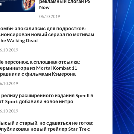
рекламный слоган PS
Now
06.10.2019
Зомби-апокалипсис для подростков:
Анонсирован новый сериал по мотивам
he Walking Dead
6.10.2019
е персонаж, а сплошная отсылка:
ерминатора из Mortal Kombat 11
сравнили с фильмами Кэмерона
6.10.2019
 релизу расширенного издания Spec II в
T Sport добавили новое интро
6.10.2019
ысый и старый, но сдаваться не готов:
публикован новый трейлер Star Trek: