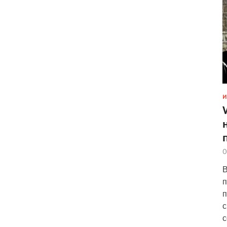
И
0
В
п
п
с
с