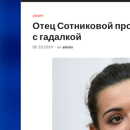
СПОРТ
Отец Сотниковой пр
с гадалкой
05.10.2019
-
от
admin