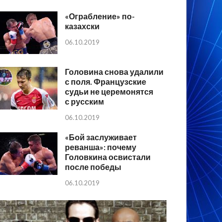
«Ограбление» по-
казахски
06.10.2019
Головина снова удалили
с поля. Французские
судьи не церемонятся
с русским
06.10.2019
«Бой заслуживает
реванша»: почему
Головкина освистали
после победы
06.10.2019