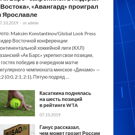
«Востока», «Авангард» проиграл
в Ярославле
7.10.2019
-
от
admin
ото: Maksim Konstantinov/Global Look Press
идер Восточной конференции
онтинентальной хоккейной лиги (КХЛ)
азанский «Ак Барс» укрепил свои позиции,
 гостях победив в очередном матче
егулярного чемпионата минское «Динамо» —
:2 (0:0, 2:1, 2:1). Пятую подряд …
Касаткина поднялась
на шесть позиций
в рейтинге WTA
07.10.2019
Ганус рассказал,
чем может грозит России