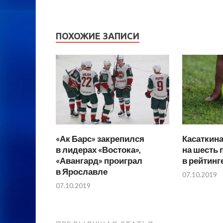
ПОХОЖИЕ ЗАПИСИ
«Ак Барс» закрепился
Касаткин
в лидерах «Востока»,
на шесть 
«Авангард» проиграл
в рейтин
в Ярославле
07.10.2019
07.10.2019