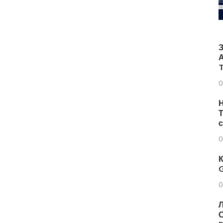
T
0
Н
Т
0
К
G
0
Л
О