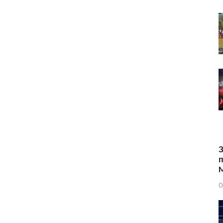
З
п
0