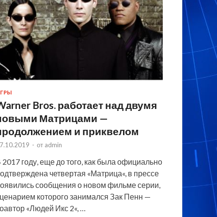
ГРЫ
Warner Bros. работает над двумя
новыми Матрицами —
продолжением и приквелом
7.10.2019
-
от
admin
 2017 году, еще до того, как была официально
одтверждена четвертая «Матрица«, в прессе
оявились сообщения о новом фильме серии,
ценарием которого занимался Зак Пенн —
оавтор «Людей Икс 2«, …