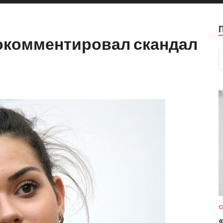
окомментировал скандал
С