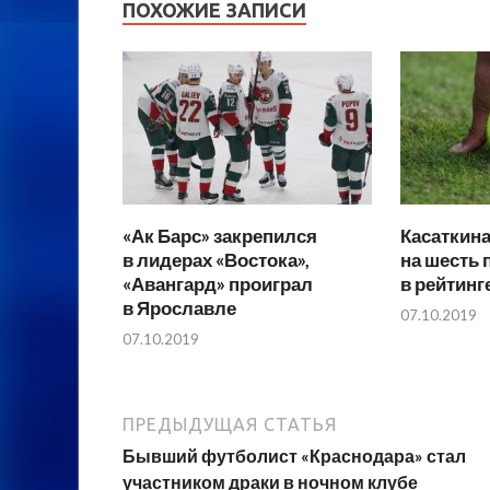
ПОХОЖИЕ ЗАПИСИ
«Ак Барс» закрепился
Касаткин
в лидерах «Востока»,
на шесть 
«Авангард» проиграл
в рейтин
в Ярославле
07.10.2019
07.10.2019
ПРЕДЫДУЩАЯ СТАТЬЯ
Бывший футболист «Краснодара» стал
участником драки в ночном клубе