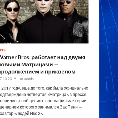
ГРЫ
Warner Bros. работает над двумя
новыми Матрицами —
продолжением и приквелом
7.10.2019
-
от
admin
 2017 году, еще до того, как была официально
одтверждена четвертая «Матрица«, в прессе
оявились сообщения о новом фильме серии,
ценарием которого занимался Зак Пенн —
оавтор «Людей Икс 2«, …