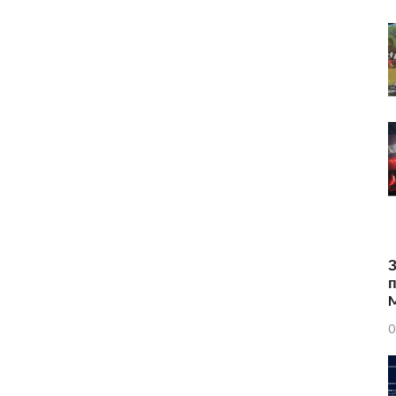
З
п
0