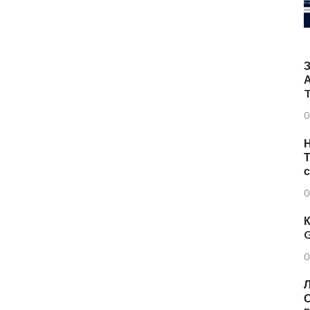
T
0
Н
Т
0
К
G
0
Л
О