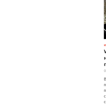
И
0
В
п
п
с
с