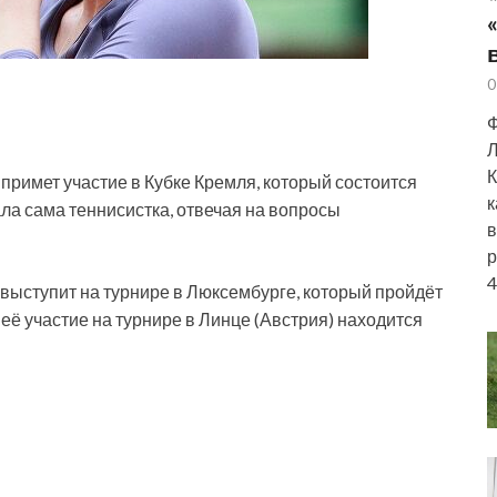
0
Ф
Л
К
римет участие в Кубке Кремля, который состоится
к
зала сама теннисистка, отвечая на вопросы
в
р
4
выступит на турнире в Люксембурге, который пройдёт
 её участие на турнире в Линце (Австрия) находится