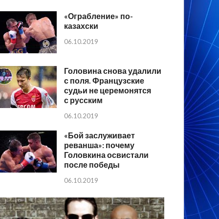
«Ограбление» по-
казахски
06.10.2019
Головина снова удалили
с поля. Французские
судьи не церемонятся
с русским
06.10.2019
«Бой заслуживает
реванша»: почему
Головкина освистали
после победы
06.10.2019