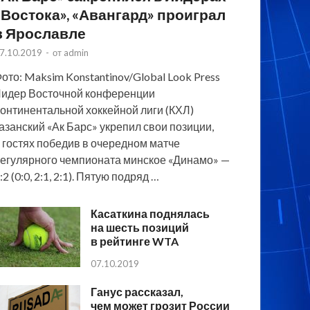
«Востока», «Авангард» проиграл
в Ярославле
7.10.2019
-
от
admin
ото: Maksim Konstantinov/Global Look Press
идер Восточной конференции
онтинентальной хоккейной лиги (КХЛ)
азанский «Ак Барс» укрепил свои позиции,
 гостях победив в очередном матче
егулярного чемпионата минское «Динамо» —
:2 (0:0, 2:1, 2:1). Пятую подряд …
Касаткина поднялась
на шесть позиций
в рейтинге WTA
07.10.2019
Ганус рассказал,
чем может грозит России