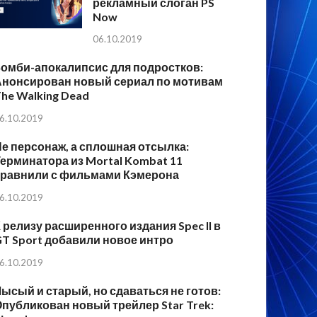
рекламный слоган PS
Now
06.10.2019
Зомби-апокалипсис для подростков:
Анонсирован новый сериал по мотивам
he Walking Dead
6.10.2019
е персонаж, а сплошная отсылка:
ерминатора из Mortal Kombat 11
сравнили с фильмами Кэмерона
6.10.2019
 релизу расширенного издания Spec II в
T Sport добавили новое интро
6.10.2019
ысый и старый, но сдаваться не готов:
публикован новый трейлер Star Trek: