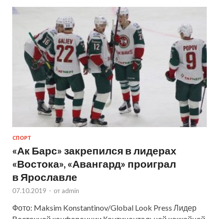
СПОРТ
«Ак Барс» закрепился в лидерах
«Востока», «Авангард» проиграл
в Ярославле
07.10.2019
-
от
admin
Фото: Maksim Konstantinov/Global Look Press Лидер