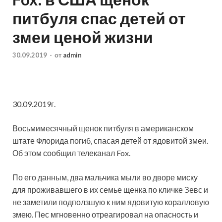
питбуля спас детей от
змеи ценой жизни
30.09.2019
-
от
admin
30.09.2019г.
Восьмимесячный щенок питбуля в американском
штате Флорида погиб, спасая детей от ядовитой змеи.
Об этом сообщил телеканал Fox.
По его данным, два мальчика мыли во дворе миску
для проживавшего в их семье щенка по кличке Зевс и
не
заметили подползшую к ним ядовитую коралловую
змею. Пес мгновенно отреагировал на опасность и