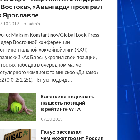
«Востока», «Авангард» проиграл
в Ярославле
7.10.2019
-
от
admin
ото: Maksim Konstantinov/Global Look Press
идер Восточной конференции
онтинентальной хоккейной лиги (КХЛ)
азанский «Ак Барс» укрепил свои позиции,
 гостях победив в очередном матче
егулярного чемпионата минское «Динамо» —
:2 (0:0, 2:1, 2:1). Пятую подряд …
Касаткина поднялась
на шесть позиций
в рейтинге WTA
07.10.2019
Ганус рассказал,
чем может грозит России