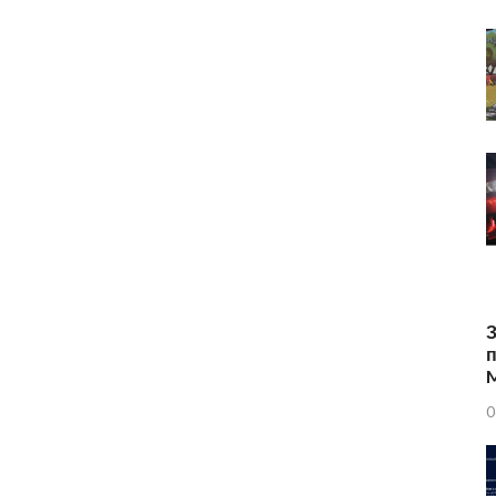
З
п
0