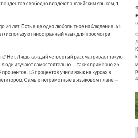
еспондентов свободно владеют английским языком, 1
0
до 24 лет. Есть еще одно любопытное наблюдение: 61
ет) используют иностранный язык для просмотра
Ф
Л
К
к
зык? Нет. Лишь каждый четвертый рассматривает такую
в
 люди изучают самостоятельно — таких примерно 25
р
процентов, 15 процентов учили язык на курсах в
4
епетитором. Самые неграмотные в языковом плане —