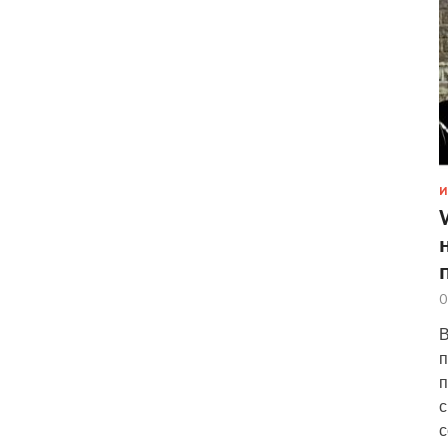
И
0
В
п
п
с
с