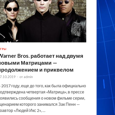
ГРЫ
Warner Bros. работает над двумя
новыми Матрицами —
продолжением и приквелом
7.10.2019
-
от
admin
 2017 году, еще до того, как была официально
одтверждена четвертая «Матрица«, в прессе
оявились сообщения о новом фильме серии,
ценарием которого занимался Зак Пенн —
оавтор «Людей Икс 2«, …