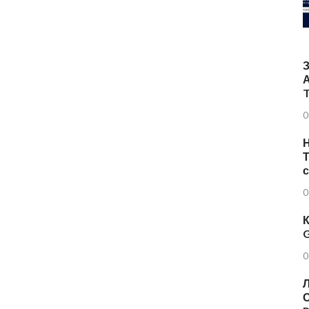
T
0
Н
Т
0
К
G
0
Л
О