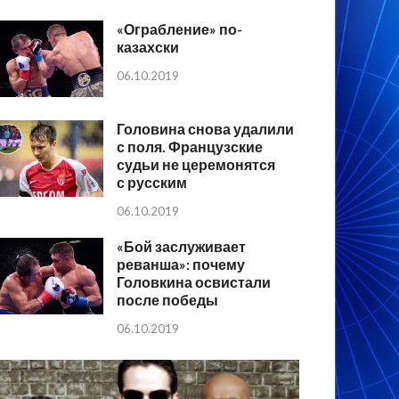
«Ограбление» по-
казахски
06.10.2019
Головина снова удалили
с поля. Французские
судьи не церемонятся
с русским
06.10.2019
«Бой заслуживает
реванша»: почему
Головкина освистали
после победы
06.10.2019