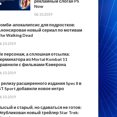
рекламный слоган PS
Now
06.10.2019
Зомби-апокалипсис для подростков:
Анонсирован новый сериал по мотивам
he Walking Dead
6.10.2019
е персонаж, а сплошная отсылка:
ерминатора из Mortal Kombat 11
сравнили с фильмами Кэмерона
6.10.2019
 релизу расширенного издания Spec II в
T Sport добавили новое интро
6.10.2019
ысый и старый, но сдаваться не готов:
публикован новый трейлер Star Trek: