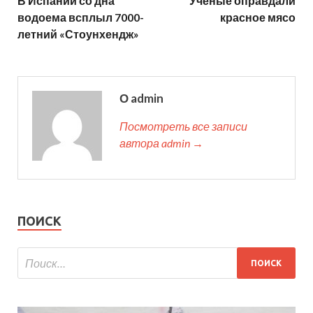
В Испании со дна
Ученые оправдали
водоема всплыл 7000-
красное мясо
летний «Стоунхендж»
О admin
Посмотреть все записи
автора admin →
ПОИСК