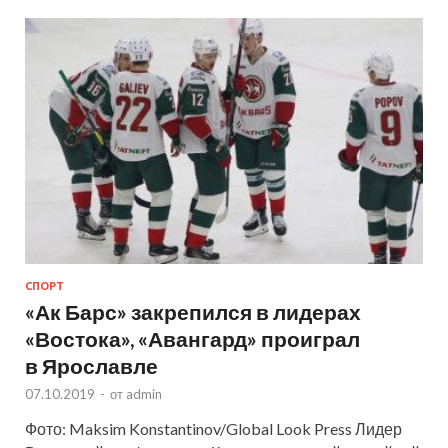
СПОРТ
«Ак Барс» закрепился в лидерах
«Востока», «Авангард» проиграл
в Ярославле
07.10.2019
-
от
admin
Фото: Maksim Konstantinov/Global Look Press Лидер