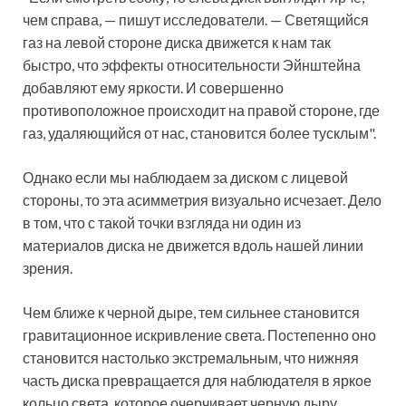
чем справа, — пишут исследователи. — Светящийся
газ на левой стороне диска движется к нам так
быстро, что эффекты относительности Эйнштейна
добавляют ему яркости. И совершенно
противоположное происходит на правой стороне, где
газ, удаляющийся от нас, становится более тусклым".
Однако если мы наблюдаем за диском с лицевой
стороны, то эта асимметрия визуально исчезает. Дело
в том, что с такой точки взгляда ни один из
материалов диска не движется вдоль нашей линии
зрения.
Чем ближе к черной дыре, тем сильнее становится
гравитационное искривление света. Постепенно оно
становится настолько экстремальным, что нижняя
часть диска превращается для наблюдателя в яркое
кольцо света, которое очерчивает черную дыру.