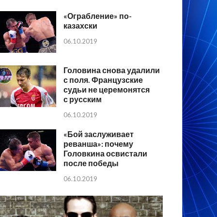
«Ограбление» по-
казахски
06.10.2019
Головина снова удалили
с поля. Французские
судьи не церемонятся
с русским
06.10.2019
«Бой заслуживает
реванша»: почему
Головкина освистали
после победы
06.10.2019