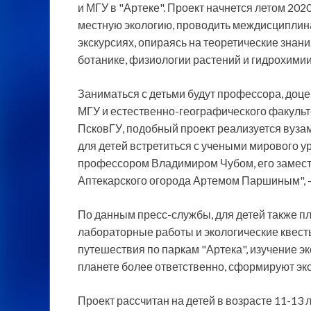
и МГУ в "Артеке". Проект начнется летом 202
местную экологию, проводить междисципли
экскурсиях, опираясь на теоретические знани
ботанике, физиологии растений и гидрохимии
Заниматься с детьми будут профессора, доце
МГУ и естественно-географического факульт
ПсковГУ, подобный проект реализуется вуза
для детей встретиться с учеными мирового у
профессором Владимиром Чубом, его замес
Аптекарского огорода Артемом Паршиным", —
По данным пресс-службы, для детей также п
лабораторные работы и экологические квест
путешествия по паркам "Артека", изучение эк
планете более ответственно, сформируют эк
Проект рассчитан на детей в возрасте 11-13 