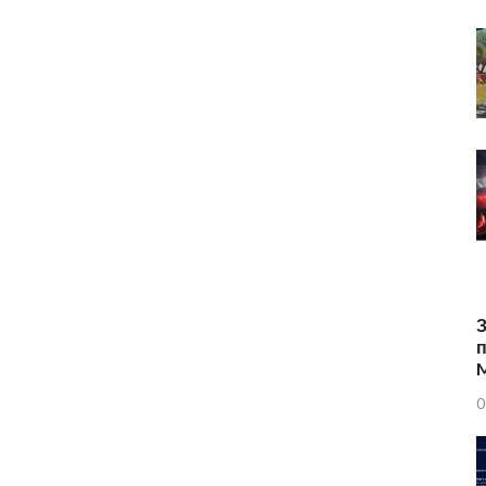
З
п
0