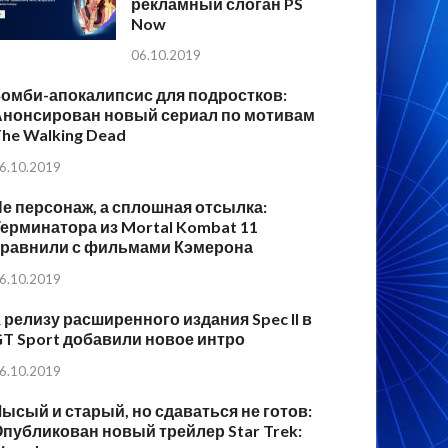
рекламный слоган PS
Now
06.10.2019
Зомби-апокалипсис для подростков:
Анонсирован новый сериал по мотивам
he Walking Dead
6.10.2019
е персонаж, а сплошная отсылка:
ерминатора из Mortal Kombat 11
сравнили с фильмами Кэмерона
6.10.2019
 релизу расширенного издания Spec II в
T Sport добавили новое интро
6.10.2019
ысый и старый, но сдаваться не готов:
публикован новый трейлер Star Trek: