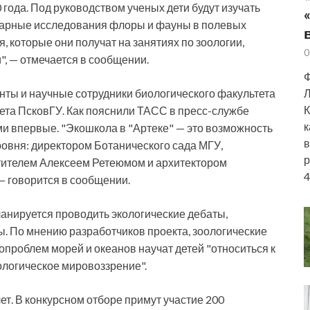
0 года. Под руководством ученых дети будут изучать
нарные исследования флоры и фауны в полевых
я, которые они получат на занятиях по зоологии,
0
", — отмечается в сообщении.
Ф
нты и научные сотрудники биологического факультета
Л
К
ета ПсковГУ. Как пояснили ТАСС в пресс-службе
к
ми впервые. "Экошкола в "Артеке" — это возможность
в
ровня: директором Ботанического сада МГУ,
р
тителем Алексеем Ретеюмом и архитектором
4
 говорится в сообщении.
ланируется проводить экологические дебаты,
ы. По мнению разработчиков проекта, зоологические
опроблем морей и океанов научат детей "относиться к
ологическое мировоззрение".
лет. В конкурсном отборе примут участие 200