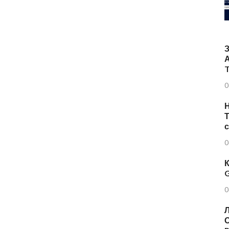
T
0
Н
Т
0
К
G
0
Л
О