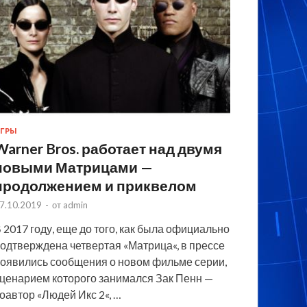
ГРЫ
Warner Bros. работает над двумя
новыми Матрицами —
продолжением и приквелом
7.10.2019
-
от
admin
 2017 году, еще до того, как была официально
одтверждена четвертая «Матрица«, в прессе
оявились сообщения о новом фильме серии,
ценарием которого занимался Зак Пенн —
оавтор «Людей Икс 2«, …