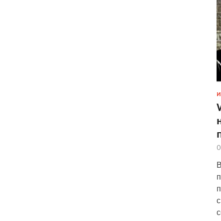
И
0
В
п
п
с
с