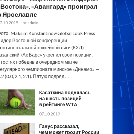
«Востока», «Авангард» проиграл
в Ярославле
7.10.2019
-
от
admin
ото: Maksim Konstantinov/Global Look Press
идер Восточной конференции
онтинентальной хоккейной лиги (КХЛ)
азанский «Ак Барс» укрепил свои позиции,
 гостях победив в очередном матче
егулярного чемпионата минское «Динамо» —
:2 (0:0, 2:1, 2:1). Пятую подряд …
Касаткина поднялась
на шесть позиций
в рейтинге WTA
07.10.2019
Ганус рассказал,
чем может грозит России