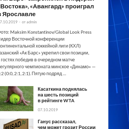
«Востока», «Авангард» проиграл
в Ярославле
7.10.2019
-
от
admin
ото: Maksim Konstantinov/Global Look Press
идер Восточной конференции
онтинентальной хоккейной лиги (КХЛ)
азанский «Ак Барс» укрепил свои позиции,
 гостях победив в очередном матче
егулярного чемпионата минское «Динамо» —
:2 (0:0, 2:1, 2:1). Пятую подряд …
Касаткина поднялась
на шесть позиций
в рейтинге WTA
07.10.2019
Ганус рассказал,
чем может грозит России