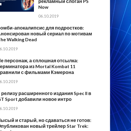
рекламный слоган PS
Now
06.10.2019
Зомби-апокалипсис для подростков:
Анонсирован новый сериал по мотивам
he Walking Dead
6.10.2019
е персонаж, а сплошная отсылка:
ерминатора из Mortal Kombat 11
сравнили с фильмами Кэмерона
6.10.2019
 релизу расширенного издания Spec II в
T Sport добавили новое интро
6.10.2019
ысый и старый, но сдаваться не готов:
публикован новый трейлер Star Trek: