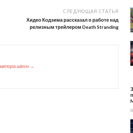
СЛЕДУЮЩАЯ СТАТЬЯ
Хидео Кодзима рассказал о работе над
релизным трейлером Death Stranding
автора admin →
З
п
0