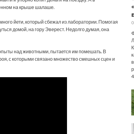
оенном на крыше шалаше.
много йети, который сбежал из лаборатории. Помогая
0
нуться домой, на гору Эверест. Недолго думая, она
Ф
Л
К
опыты над животными, пытается им помешать. В
к
роя, с которыми связано множество смешных сцен и
в
р
4