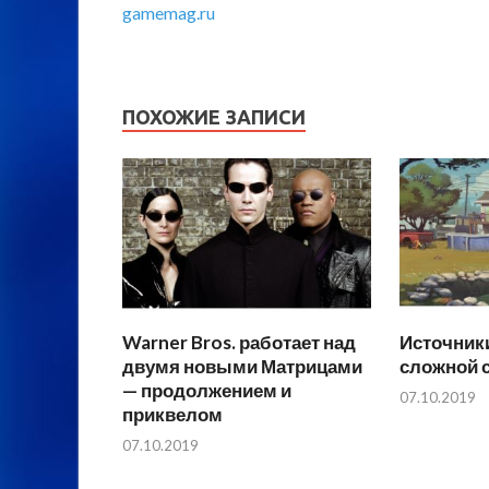
gamemag.ru
ПОХОЖИЕ ЗАПИСИ
Warner Bros. работает над
Источники
двумя новыми Матрицами
сложной с
— продолжением и
07.10.2019
приквелом
07.10.2019