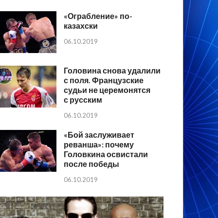
«Ограбление» по-
казахски
06.10.2019
Головина снова удалили
с поля. Французские
судьи не церемонятся
с русским
06.10.2019
«Бой заслуживает
реванша»: почему
Головкина освистали
после победы
06.10.2019