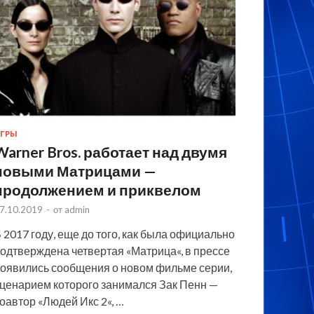
ГРЫ
Warner Bros. работает над двумя
новыми Матрицами —
продолжением и приквелом
7.10.2019
-
от
admin
 2017 году, еще до того, как была официально
одтверждена четвертая «Матрица«, в прессе
оявились сообщения о новом фильме серии,
ценарием которого занимался Зак Пенн —
оавтор «Людей Икс 2«, …