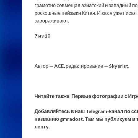
грамотно совмещая азиатский и западный по
роскошные пейзажи Китая. И как я уже писал
завораживают.
7
из 10
Автор —
ACE
, редактирование —
SkyerIst
.
Читайте также
:
Первые фотографии с ИгроМ
Добавляйтесь в наш Telegram-канал по сс
названию gmradost. Там мы публикуем в т
ленту
.