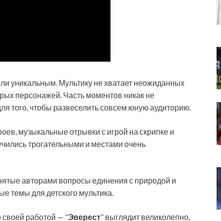
или уникальным. Мультику не хватает неожиданных
рых персонажей. Часть моментов никак не
для того, чтобы развеселить совсем юную аудиторию.
ероев, музыкальные отрывки с игрой на скрипке и
чились трогательными и местами очень
нятые авторами вопросы единения с природой и
е темы для детского мультика.
 своей работой — “
Эверест
” выглядит великолепно,