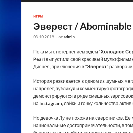
ИГРЫ
Эверест / Abominabl
03.10.2019
-
от
admin
Пока мы с нетерпением ждем “
Холодное Се
Pearl
выпустили свой красивый мультфильм о 
Диснея, приключения в “
Эверест
” разворачи
История развивается в одном из шумных мег
напролет, публикуя и комментируя фотограф
демонстрируются в ряде смешных зарисовок
на
Instagram
, лайки и гонку количества акти
Но девочка Лу не похожа на сверстников. Ее
национальные достопримечательности, в том 
берется за всю работу, которую только может 