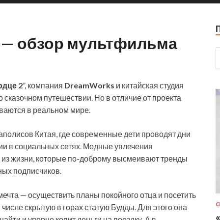
e — обзор мультфильма
рдце 2
”, компания
DreamWorks
и китайская студия
сказочном путешествии. Но в отличие от проекта
ваются в реальном мире.
аполисов Китая, где современные дети проводят дни
ии в социальных сетях. Модные увлечения
 из жизни, которые по-доброму высмеивают тренды
вных подписчиков.
 мечта — осуществить планы покойного отца и посетить
С
числе скрытую в горах статую Будды. Для этого она
найти и упорно копит деньги на поездку. А в