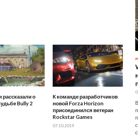
И
0
 рассказали о
К команде разработчиков
В
удьбе Bully 2
новой Forza Horizon
присоединился ветеран
п
Rockstar Games
п
с
07.10.2019
с