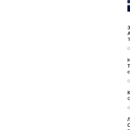
T
0
Н
Т
0
К
G
0
Л
О