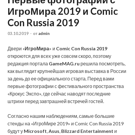
ИгроМира 2019 и Comic
Con Russia 2019
03.10.2019
-
от
admin
Двери «
ИгроМира
» и
Comic Con Russia 2019
откроются для всех уже совсем скоро, поэтому
редакция портала
GameMAG.ru
решила посмотреть,
как выглядит крупнейшая игровая выставка в России
за день до ее официального старта. Перед вами
первые фотографии с фестивального пространства
«Крокус Экспо», где сейчас наводят последние
штрихи перед завтрашней встречей гостей.
Согласно нашим наблюдениям, самые большие
стенды на «ИгроМире 2019» и Comic Con Russia 2019
будут у
Microsoft
,
Asus
,
Blizzard Entertainment
и