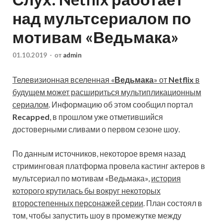
над мультсериалом по
мотивам «Ведьмака»
01.10.2019
-
от
admin
Телевизионная вселенная «
Ведьмака
» от
Netflix
в
будущем может расшириться мультипликационным
сериалом
. Информацию об этом сообщил портал
Recapped
, в прошлом уже отметившийся
достоверными сливами о первом сезоне шоу.
По данным источников, некоторое время назад
стриминговая платформа провела кастинг актеров в
мультсериал по мотивам «Ведьмака»,
история
которого крутилась бы вокруг некоторых
второстепенных персонажей серии
. План состоял в
том, чтобы запустить шоу в промежутке между