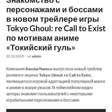
персонажами и боссами
в новом трейлере игры
Tokyo Ghoul: re Call to Exist
по мотивам аниме
«Токийский гуль»
01.10.2019
-
от
admin
Компания
Bandai Namco
выпустила новый трейлер
ролевого экшена
Tokyo Ghoul: re Call to Exist
,
являющегося игровой адаптацией популярной манги
и аниме в жанре ужасов. В геймплейном видео
авторы знакомят пользователей с некоторыми
играбельными персонажами и боссами.