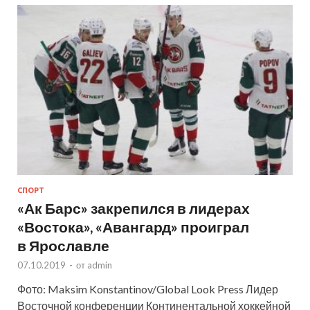
СПОРТ
«Ак Барс» закрепился в лидерах
«Востока», «Авангард» проиграл
в Ярославле
07.10.2019
-
от
admin
Фото: Maksim Konstantinov/Global Look Press Лидер
Восточной конференции Континентальной хоккейной