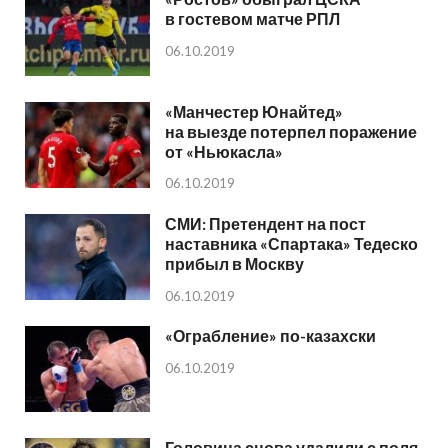
в гостевом матче РПЛ
06.10.2019
«Манчестер Юнайтед»
на выезде потерпел поражение
от «Ньюкасла»
06.10.2019
СМИ: Претендент на пост
наставника «Спартака» Тедеско
прибыл в Москву
06.10.2019
«Ограбление» по-казахски
06.10.2019
Головина снова удалили с поля.