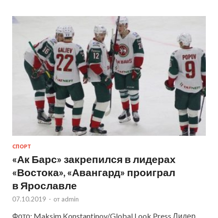
СПОРТ
«Ак Барс» закрепился в лидерах
«Востока», «Авангард» проиграл
в Ярославле
07.10.2019
-
от
admin
Фото: Maksim Konstantinov/Global Look Press Лидер