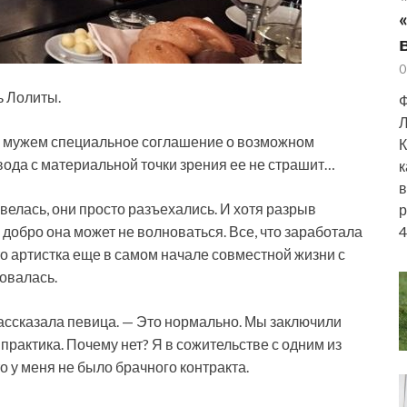
0
ь Лолиты.
Ф
Л
с мужем специальное соглашение о возможном
К
вода с материальной точки зрения ее не страшит…
к
в
велась, они просто разъехались. И хотя разрыв
р
 добро она может не волноваться. Все, что заработала
4
то артистка еще в самом начале совместной жизни с
овалась.
рассказала певица. — Это нормально. Мы заключили
практика. Почему нет? Я в сожительстве с одним из
о у меня не было брачного контракта.