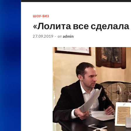
ШОУ-БИЗ
«Лолита все сделала 
27.09.2019
-
от
admin