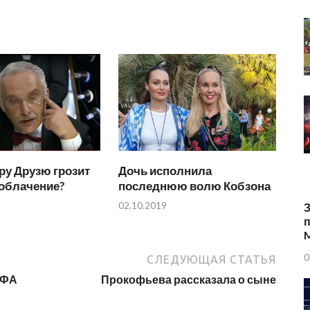
ру Друзю грозит
Дочь исполнила
зоблачение?
последнюю волю Кобзона
02.10.2019
З
п
0
СЛЕДУЮЩАЯ СТАТЬЯ
ИФА
Прокофьева рассказала о сыне