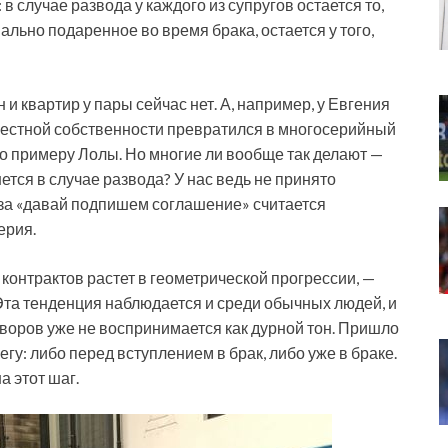
в случае развода у каждого из супругов остается то,
льно подаренное во время брака, остается у того,
 и квартир у пары сейчас нет. А, например, у Евгения
местной собственности превратился в многосерийный
о примеру Лолы. Но многие ли вообще так делают —
ется в случае развода? У нас ведь не принято
аза «давай подпишем соглашение» считается
ерия.
контрактов растет в геометрической прогрессии, —
Эта тенденция наблюдается и среди обычных людей, и
воров уже не воспринимается как дурной тон. Пришло
гу: либо перед вступлением в брак, либо уже в браке.
а этот шаг.