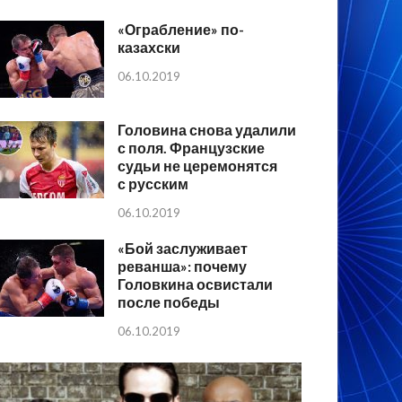
«Ограбление» по-
казахски
06.10.2019
Головина снова удалили
с поля. Французские
судьи не церемонятся
с русским
06.10.2019
«Бой заслуживает
реванша»: почему
Головкина освистали
после победы
06.10.2019