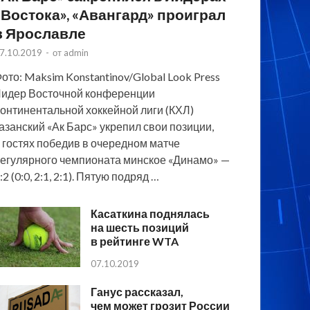
«Востока», «Авангард» проиграл
в Ярославле
7.10.2019
-
от
admin
ото: Maksim Konstantinov/Global Look Press
идер Восточной конференции
онтинентальной хоккейной лиги (КХЛ)
азанский «Ак Барс» укрепил свои позиции,
 гостях победив в очередном матче
егулярного чемпионата минское «Динамо» —
:2 (0:0, 2:1, 2:1). Пятую подряд …
Касаткина поднялась
на шесть позиций
в рейтинге WTA
07.10.2019
Ганус рассказал,
чем может грозит России