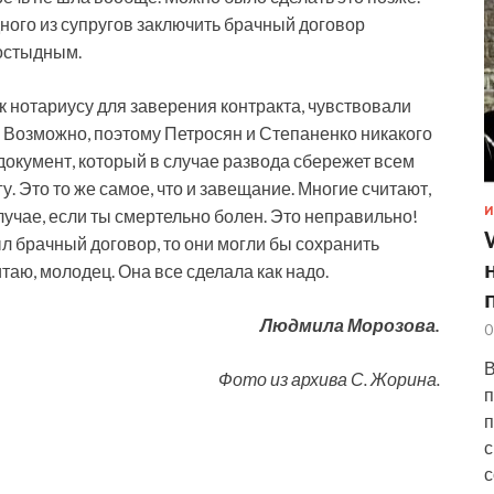
ного из супругов заключить брачный договор
постыдным.
к нотариусу для заверения контракта, чувствовали
. Возможно, поэтому Петросян и Степаненко никакого
т документ, который в случае развода сбережет всем
гу. Это то же самое, что и завещание. Многие считают,
И
учае, если ты смертельно болен. Это неправильно!
л брачный договор, то они могли бы сохранить
таю, молодец. Она все сделала как надо.
Людмила Морозова.
0
В
Фото из архива С. Жорина.
п
п
с
с