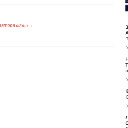
автора admin →
T
0
Н
Т
0
К
G
0
Л
О