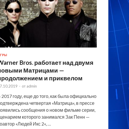
ГРЫ
Warner Bros. работает над двумя
новыми Матрицами —
продолжением и приквелом
7.10.2019
-
от
admin
 2017 году, еще до того, как была официально
одтверждена четвертая «Матрица«, в прессе
оявились сообщения о новом фильме серии,
ценарием которого занимался Зак Пенн —
оавтор «Людей Икс 2«, …