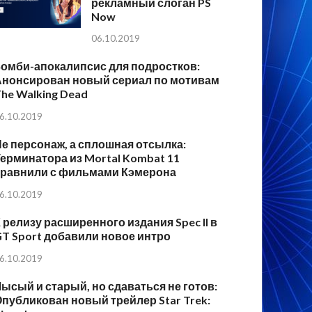
рекламный слоган PS
Now
06.10.2019
Зомби-апокалипсис для подростков:
Анонсирован новый сериал по мотивам
he Walking Dead
6.10.2019
е персонаж, а сплошная отсылка:
ерминатора из Mortal Kombat 11
сравнили с фильмами Кэмерона
6.10.2019
 релизу расширенного издания Spec II в
T Sport добавили новое интро
6.10.2019
ысый и старый, но сдаваться не готов:
публикован новый трейлер Star Trek: