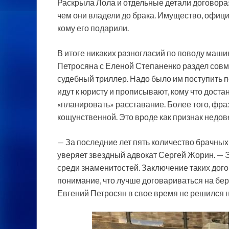
Раскрыла Лола и отдельные детали договора: 
чем они владели до брака. Имущество, официа
кому его подарили.
В итоге никаких разногласий по поводу машин
Петросяна с Еленой Степаненко раздел сов
судебный триллер. Надо было им поступить п
идут к юристу и прописывают, кому что достан
«планировать» расставание. Более того, фр
кощунственной. Это вроде как признак недов
— За последние лет пять количество брачных 
уверяет звездный адвокат Сергей Жорин. — 
среди знаменитостей. Заключение таких дого
понимание, что лучше договариваться на бере
Евгений Петросян в свое время не решился н