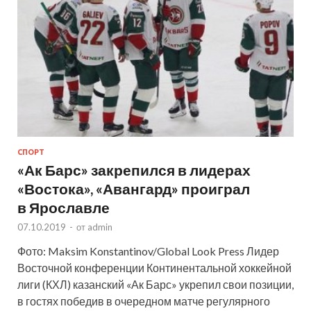
СПОРТ
«Ак Барс» закрепился в лидерах
«Востока», «Авангард» проиграл
в Ярославле
07.10.2019
-
от
admin
Фото: Maksim Konstantinov/Global Look Press Лидер
Восточной конференции Континентальной хоккейной
лиги (КХЛ) казанский «Ак Барс» укрепил свои позиции,
в гостях победив в очередном матче регулярного