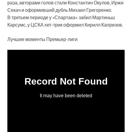
раза, авторами голов стали Константин Окулов, Иржи
Секач и оформивший дубль Михаил Григоренко.
В третьем периоде у «Спартака» забил Мартиньш
Карсумс, у ЦСКА хет-трик оформил Кирилл Капризов.
Лучшие моменты Премьер-лиги