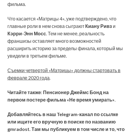
фильма.
Что касается «Матрицы 4», уже подтверждено, что
главные роли в нем снова сыграют
Киану Ривз
и
Кэрри-Энн Мосс
. Тем не менее, реальность
франшизы оставляет много возможностей
расширить историю за пределы финала, который мы
увидели в третьем фильме.
Съемки четвертой «Матрицы» должны стартовать в
феврале 2020 года
.
Читайте также
:
Пенсионер Джеймс Бонд на
первом постере фильма «Не время умирать»
.
Добавляйтесь в наш Telegram-канал по ссылке
или ищите его вручную в поиске по названию
gmradost. Там мы публикуем в том числе и то, что