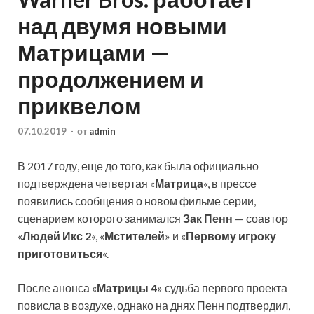
над двумя новыми
Матрицами —
продолжением и
приквелом
07.10.2019
-
от
admin
В 2017 году, еще до того, как была официально
подтверждена четвертая «
Матрица
«, в прессе
появились сообщения о новом фильме серии,
сценарием которого занимался
Зак Пенн
— соавтор
«
Людей Икс 2
«, «
Мстителей
» и «
Первому игроку
приготовиться
«.
После анонса «
Матрицы 4
» судьба первого проекта
повисла в воздухе, однако на днях Пенн подтвердил,