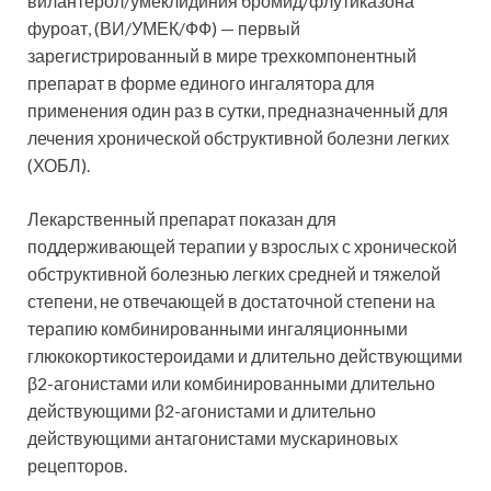
вилантерол/умеклидиния бромид/флутиказона
фуроат, (ВИ/УМЕК/ФФ) — первый
зарегистрированный в мире трехкомпонентный
препарат в форме единого
ингалятора для
применения один раз в сутки, предназначенный для
лечения хронической обструктивной болезни легких
(ХОБЛ).
Лекарственный препарат показан для
поддерживающей терапии у взрослых с хронической
обструктивной болезнью легких средней и тяжелой
степени, не отвечающей в достаточной степени на
терапию комбинированными ингаляционными
глюкокортикостероидами и длительно действующими
β2-агонистами или комбинированными длительно
действующими β2-агонистами и длительно
действующими антагонистами мускариновых
рецепторов.