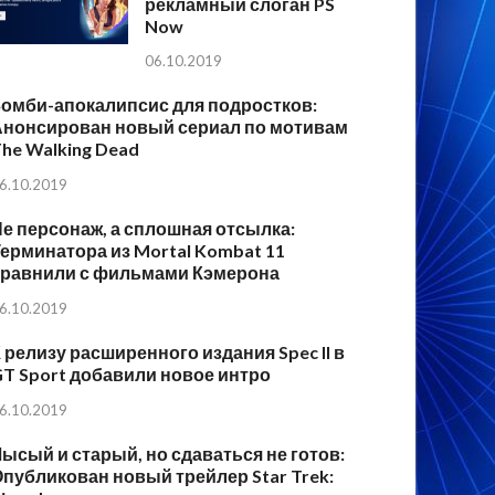
рекламный слоган PS
Now
06.10.2019
Зомби-апокалипсис для подростков:
Анонсирован новый сериал по мотивам
he Walking Dead
6.10.2019
е персонаж, а сплошная отсылка:
ерминатора из Mortal Kombat 11
сравнили с фильмами Кэмерона
6.10.2019
 релизу расширенного издания Spec II в
T Sport добавили новое интро
6.10.2019
ысый и старый, но сдаваться не готов:
публикован новый трейлер Star Trek: