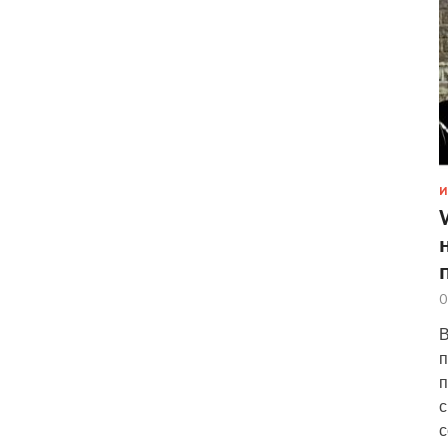
И
0
В
п
п
с
с