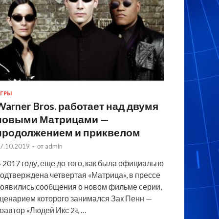
ГРЫ
Warner Bros. работает над двумя
новыми Матрицами —
продолжением и приквелом
7.10.2019
-
от
admin
 2017 году, еще до того, как была официально
одтверждена четвертая «Матрица«, в прессе
оявились сообщения о новом фильме серии,
ценарием которого занимался Зак Пенн —
оавтор «Людей Икс 2«, …