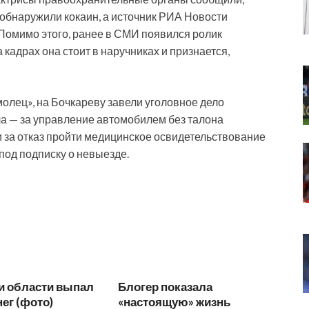
 обнаружили кокаин, а источник РИА Новости
 Помимо этого, ранее в СМИ появился ролик
кадрах она стоит в наручниках и признается,
лец», на Бочкареву завели уголовное дело
а — за управление автомобилем без талона
 за отказ пройти медицинское освидетельствование
под подписку о невыезде.
и области выпал
Блогер показала
ег (фото)
«настоящую» жизнь