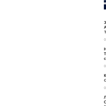
T
0
Н
Т
0
К
G
0
Л
О