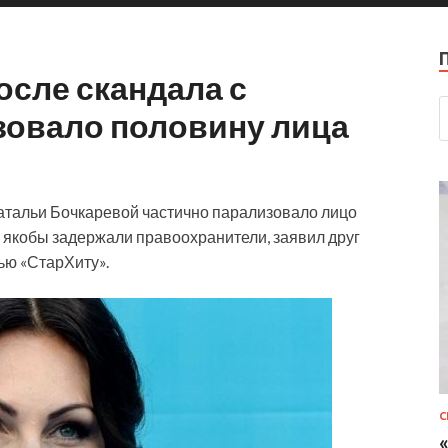
осле скандала с
зовало половину лица
атальи Бочкаревой частично парализовало лицо
е якобы задержали правоохранители, заявил друг
ью «СтарХиту».
С