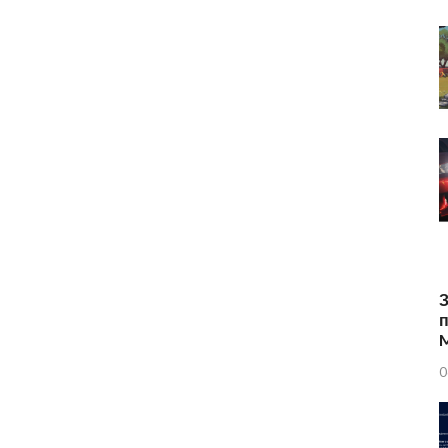
З
п
0