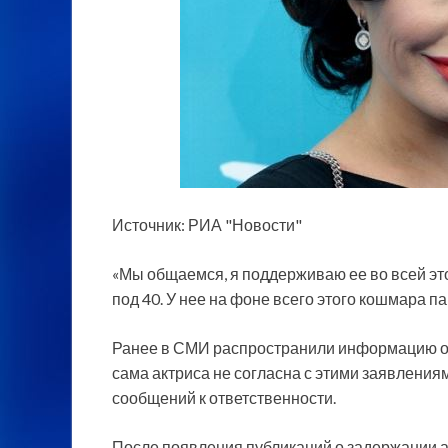
Источник: РИА "Новости"
«Мы общаемся, я поддерживаю ее во всей это
под 40. У нее на фоне всего этого кошмара п
Ранее в СМИ распространили информацию о т
сама актриса не согласна с этими заявления
сообщений к ответственности.
После появления публикаций о задержании 