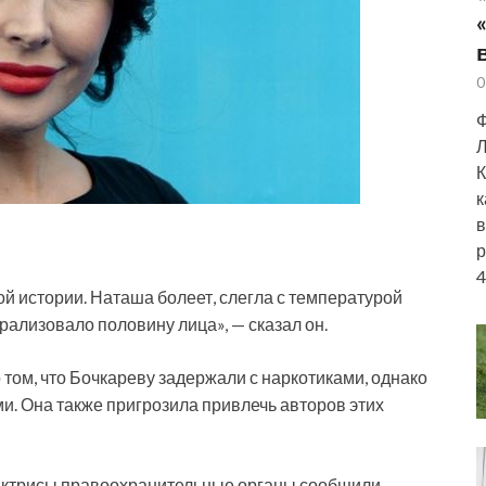
0
Ф
Л
К
к
в
р
4
й истории. Наташа болеет, слегла с температурой
арализовало половину лица», — сказал он.
ом, что Бочкареву задержали с наркотиками, однако
ми. Она также пригрозила привлечь авторов этих
актрисы правоохранительные органы сообщили,