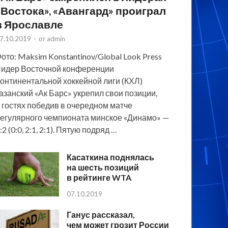
«Востока», «Авангард» проиграл
в Ярославле
7.10.2019
-
от
admin
ото: Maksim Konstantinov/Global Look Press
идер Восточной конференции
онтинентальной хоккейной лиги (КХЛ)
азанский «Ак Барс» укрепил свои позиции,
 гостях победив в очередном матче
егулярного чемпионата минское «Динамо» —
:2 (0:0, 2:1, 2:1). Пятую подряд …
Касаткина поднялась
на шесть позиций
в рейтинге WTA
07.10.2019
Ганус рассказал,
чем может грозит России