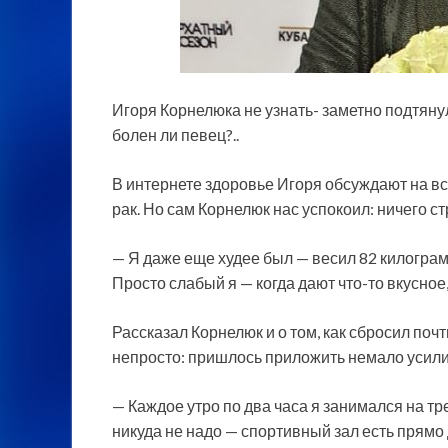
Игоря Корнелюка не узнать- заметно подтяну
болен ли певец?..
В интернете здоровье Игоря обсуждают на вс
рак. Но сам Корнелюк нас успокоил: ничего с
— Я даже еще худее был — весил 82 килограм
Просто слабый я — когда дают что-то вкусное,
Рассказал Корнелюк и о том, как сбросил поч
непросто: пришлось приложить немало усили
— Каждое утро по два часа я занимался на тр
никуда не надо — спортивный зал есть прямо 