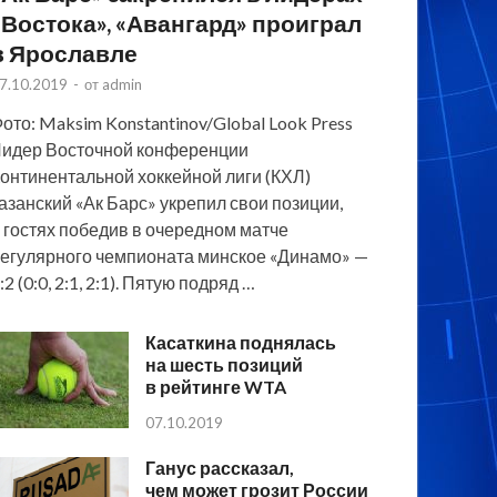
«Востока», «Авангард» проиграл
в Ярославле
7.10.2019
-
от
admin
ото: Maksim Konstantinov/Global Look Press
идер Восточной конференции
онтинентальной хоккейной лиги (КХЛ)
азанский «Ак Барс» укрепил свои позиции,
 гостях победив в очередном матче
егулярного чемпионата минское «Динамо» —
:2 (0:0, 2:1, 2:1). Пятую подряд …
Касаткина поднялась
на шесть позиций
в рейтинге WTA
07.10.2019
Ганус рассказал,
чем может грозит России