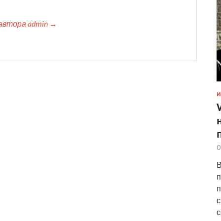
автора admin →
И
0
В
п
п
с
с