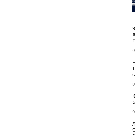
T
0
Н
Т
0
К
G
0
Л
О