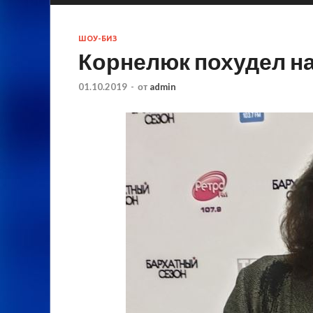
ШОУ-БИЗ
Корнелюк похудел н
01.10.2019
-
от
admin