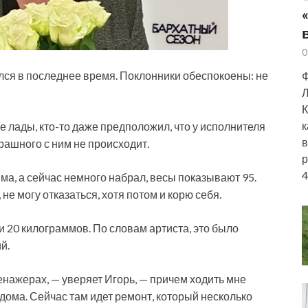
0
лся в последнее время. Поклонники обеспокоены: не
Ф
Л
К
к
е лады, кто-то даже предположил, что у исполнителя
в
трашного с ним не
происходит.
р
4
ма, а сейчас немного набрал, весы показывают 95.
 не могу отказаться, хотя потом и корю себя.
ти 20 килограммов. По словам артиста, это было
й.
енажерах, — уверяет Игорь, — причем ходить мне
дома. Сейчас там идет ремонт, который несколько