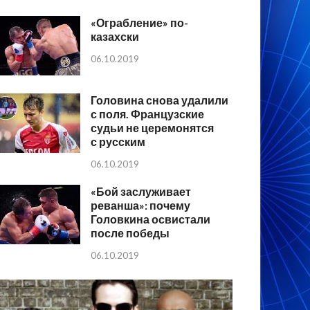
«Ограбление» по-
казахски
06.10.2019
Головина снова удалили
с поля. Французские
судьи не церемонятся
с русским
06.10.2019
«Бой заслуживает
реванша»: почему
Головкина освистали
после победы
06.10.2019