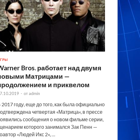
ГРЫ
Warner Bros. работает над двумя
новыми Матрицами —
продолжением и приквелом
7.10.2019
-
от
admin
 2017 году, еще до того, как была официально
одтверждена четвертая «Матрица«, в прессе
оявились сообщения о новом фильме серии,
ценарием которого занимался Зак Пенн —
оавтор «Людей Икс 2«, …