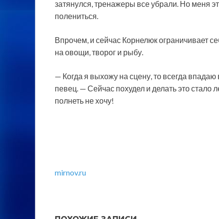
затянулся, тренажеры все убрали. Но меня эт
полениться.
Впрочем, и сейчас Корнелюк ограничивает себ
на овощи, творог и рыбу.
— Когда я выхожу на сцену, то всегда впадаю
певец. — Сейчас похудел и делать это стало л
полнеть не хочу!
mirnov.ru
ПОХОЖИЕ ЗАПИСИ