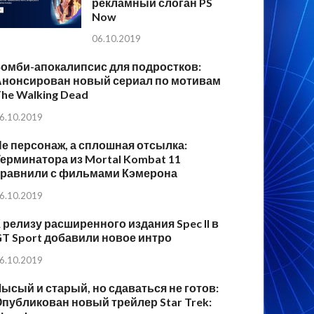
рекламный слоган PS
Now
06.10.2019
Зомби-апокалипсис для подростков:
Анонсирован новый сериал по мотивам
he Walking Dead
6.10.2019
е персонаж, а сплошная отсылка:
ерминатора из Mortal Kombat 11
сравнили с фильмами Кэмерона
6.10.2019
 релизу расширенного издания Spec II в
T Sport добавили новое интро
6.10.2019
ысый и старый, но сдаваться не готов:
публикован новый трейлер Star Trek: