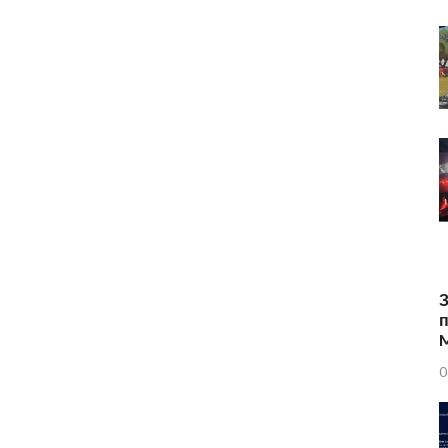
З
п
0