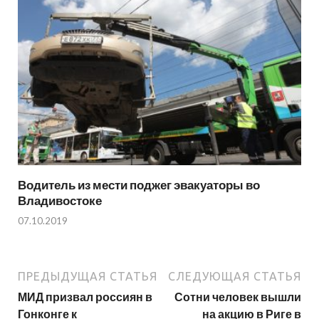
Водитель из мести поджег эвакуаторы во
Владивостоке
07.10.2019
ПРЕДЫДУЩАЯ СТАТЬЯ
СЛЕДУЮЩАЯ СТАТЬЯ
МИД призвал россиян в
Сотни человек вышли
Гонконге к
на акцию в Риге в