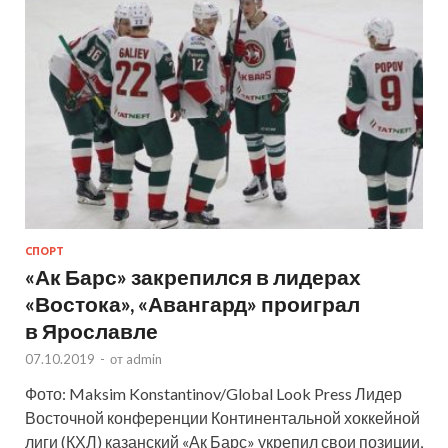
СПОРТ
«Ак Барс» закрепился в лидерах
«Востока», «Авангард» проиграл
в Ярославле
07.10.2019
-
от
admin
Фото: Maksim Konstantinov/Global Look Press Лидер
Восточной конференции Континентальной хоккейной
лиги (КХЛ) казанский «Ак Барс» укрепил свои позиции,