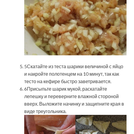
5Скатайте из теста шарики величиной с яйцо
и накройте полотенцем на 10 минут, так как
тесто на кефире быстро заветривается.
6Присыпьте шарик мукой, раскатайте
лепешку и переверните влажной стороной
вверх. Выложите начинку и защипните края в
виде треугольника.