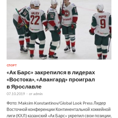
СПОРТ
«Ак Барс» закрепился в лидерах
«Востока», «Авангард» проиграл
в Ярославле
07.10.2019
-
от
admin
Фото: Maksim Konstantinov/Global Look Press Лидер
Восточной конференции Континентальной хоккейной
лиги (КХЛ) казанский «Ак Барс» укрепил свои позиции,