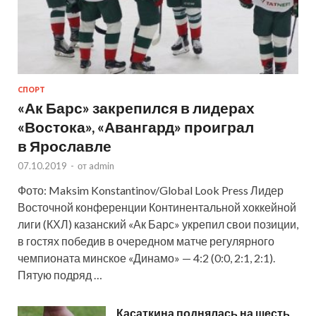
СПОРТ
«Ак Барс» закрепился в лидерах
«Востока», «Авангард» проиграл
в Ярославле
07.10.2019
-
от
admin
Фото: Maksim Konstantinov/Global Look Press Лидер
Восточной конференции Континентальной хоккейной
лиги (КХЛ) казанский «Ак Барс» укрепил свои позиции,
в гостях победив в очередном матче регулярного
чемпионата минское «Динамо» — 4:2 (0:0, 2:1, 2:1).
Пятую подряд …
Касаткина поднялась на шесть