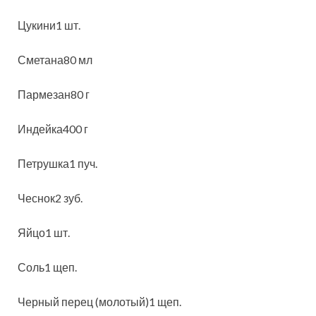
Цукини1 шт.
Сметана80 мл
Пармезан80 г
Индейка400 г
Петрушка1 пуч.
Чеснок2 зуб.
Яйцо1 шт.
Соль1 щеп.
Черный перец (молотый)1 щеп.