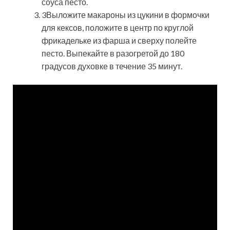
соуса песто.
3Выложите макароны из цукини в формочки
для кексов, положите в центр по круглой
фрикадельке из фарша и сверху полейте
песто. Выпекайте в разогретой до 180
градусов духовке в течение 35 минут.