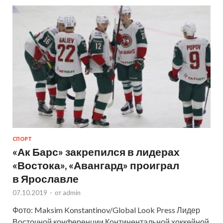
СПОРТ
«Ак Барс» закрепился в лидерах
«Востока», «Авангард» проиграл
в Ярославле
07.10.2019
-
от
admin
Фото: Maksim Konstantinov/Global Look Press Лидер
Восточной конференции Континентальной хоккейной