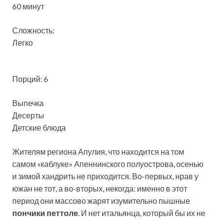
60 минут
Сложность:
Легко
Порций: 6
Выпечка
Десерты
Детские блюда
Жителям региона Апулия, что находится на том
самом «каблуке» Апеннинского полуострова, осенью
и зимой хандрить не приходится. Во-первых, нрав у
южан не тот, а во-вторых, некогда: именно в этот
период они массово жарят изумительно пышные
пончики петтоле
. И нет итальянца, который бы их не