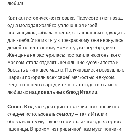
любил!
Краткая историческая справка. Пару сотен лет назад
одна молодая хозяйка, увлеченная игрой
волынщиков, забыла о тесте, оставленном подходить
для хлеба. Утолив тягу к прекрасному, она вернулась
домой, но тесто к тому моменту уже перебродило.
Женщина не растерялась: поставила на огонь чан с
маслом, стала отделять небольшие кусочки теста и
бросать в кипящее масло. Получившиеся воздушные
шарики покорили всех своей мягкостью и вкусом.
Рецепт пошел в народ, и теперь это одно из самых
любимых
национальных блюд Италии
.
Совет.
В идеале для приготовления этих пончиков
следует использовать
семолу
— так в Италии
обозначают муку грубого помола из твердых сортов
пшеницы. Впрочем, из привычной нам муки пончики