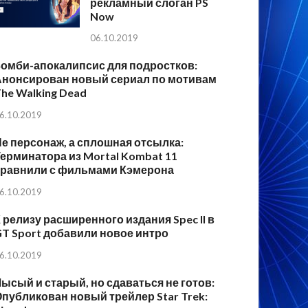
рекламный слоган PS
Now
06.10.2019
Зомби-апокалипсис для подростков:
Анонсирован новый сериал по мотивам
he Walking Dead
6.10.2019
е персонаж, а сплошная отсылка:
ерминатора из Mortal Kombat 11
сравнили с фильмами Кэмерона
6.10.2019
 релизу расширенного издания Spec II в
T Sport добавили новое интро
6.10.2019
ысый и старый, но сдаваться не готов:
публикован новый трейлер Star Trek: