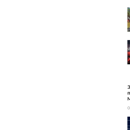
З
п
0