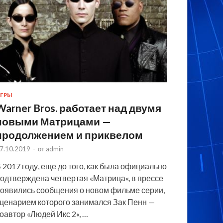
ГРЫ
Warner Bros. работает над двумя
новыми Матрицами —
продолжением и приквелом
7.10.2019
-
от
admin
 2017 году, еще до того, как была официально
одтверждена четвертая «Матрица«, в прессе
оявились сообщения о новом фильме серии,
ценарием которого занимался Зак Пенн —
оавтор «Людей Икс 2«, …