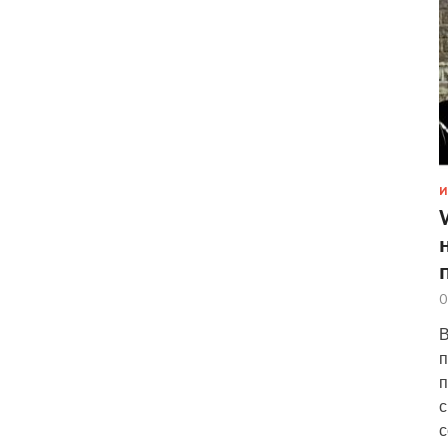
И
0
В
п
п
с
с