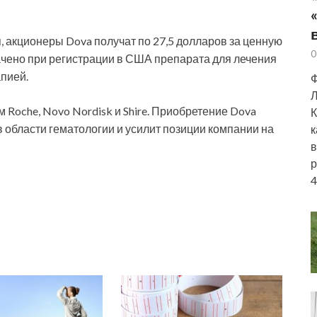
 акционеры Dova получат по 27,5 долларов за
ценную
0
ачено при регистрации в США препарата для лечения
пией.
Ф
Л
м Roche, Novo Nordisk и Shire. Приобретение Dova
К
 области гематологии и усилит позиции компании на
к
в
р
4