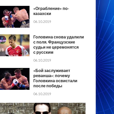
«Ограбление» по-
казахски
06.10.2019
Головина снова удалили
с поля. Французские
судьи не церемонятся
с русским
06.10.2019
«Бой заслуживает
реванша»: почему
Головкина освистали
после победы
06.10.2019