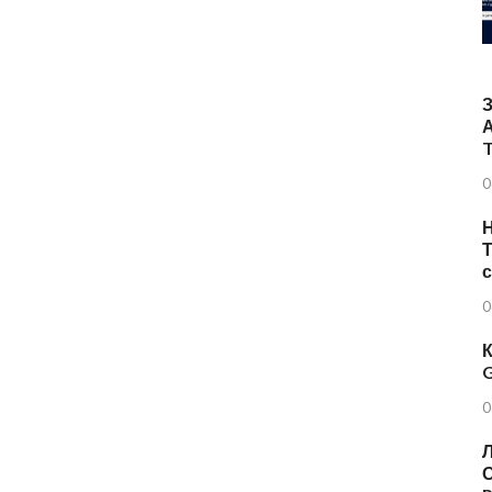
T
0
Н
Т
0
К
G
0
Л
О