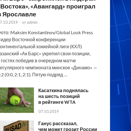
«Востока», «Авангард» проиграл
в Ярославле
7.10.2019
-
от
admin
ото: Maksim Konstantinov/Global Look Press
идер Восточной конференции
онтинентальной хоккейной лиги (КХЛ)
азанский «Ак Барс» укрепил свои позиции,
 гостях победив в очередном матче
егулярного чемпионата минское «Динамо» —
:2 (0:0, 2:1, 2:1). Пятую подряд …
Касаткина поднялась
на шесть позиций
в рейтинге WTA
07.10.2019
Ганус рассказал,
чем может грозит России